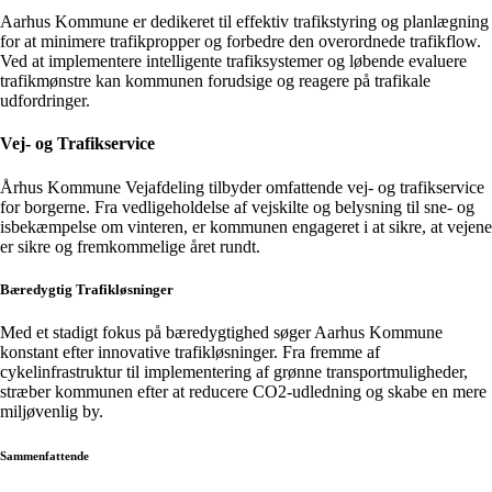
Aarhus Kommune er dedikeret til effektiv trafikstyring og planlægning
for at minimere trafikpropper og forbedre den overordnede trafikflow.
Ved at implementere intelligente trafiksystemer og løbende evaluere
trafikmønstre kan kommunen forudsige og reagere på trafikale
udfordringer.
Vej- og Trafikservice
Århus Kommune Vejafdeling tilbyder omfattende vej- og trafikservice
for borgerne. Fra vedligeholdelse af vejskilte og belysning til sne- og
isbekæmpelse om vinteren, er kommunen engageret i at sikre, at vejene
er sikre og fremkommelige året rundt.
Bæredygtig Trafikløsninger
Med et stadigt fokus på bæredygtighed søger Aarhus Kommune
konstant efter innovative trafikløsninger. Fra fremme af
cykelinfrastruktur til implementering af grønne transportmuligheder,
stræber kommunen efter at reducere CO2-udledning og skabe en mere
miljøvenlig by.
Sammenfattende