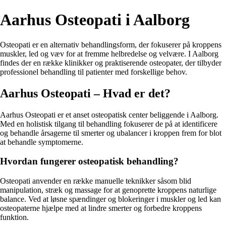
Aarhus Osteopati i Aalborg
Osteopati er en alternativ behandlingsform, der fokuserer på kroppens
muskler, led og væv for at fremme helbredelse og velvære. I Aalborg
findes der en række klinikker og praktiserende osteopater, der tilbyder
professionel behandling til patienter med forskellige behov.
Aarhus Osteopati – Hvad er det?
Aarhus Osteopati er et anset osteopatisk center beliggende i Aalborg.
Med en holistisk tilgang til behandling fokuserer de på at identificere
og behandle årsagerne til smerter og ubalancer i kroppen frem for blot
at behandle symptomerne.
Hvordan fungerer osteopatisk behandling?
Osteopati anvender en række manuelle teknikker såsom blid
manipulation, stræk og massage for at genoprette kroppens naturlige
balance. Ved at løsne spændinger og blokeringer i muskler og led kan
osteopaterne hjælpe med at lindre smerter og forbedre kroppens
funktion.