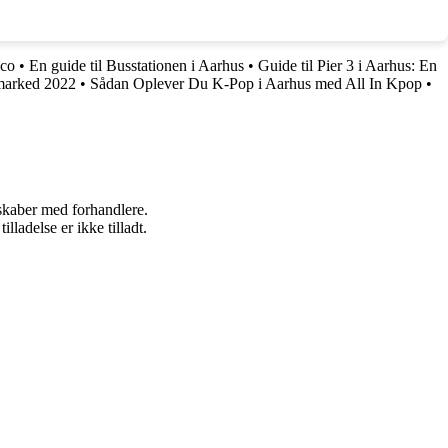
ico
•
En guide til Busstationen i Aarhus
•
Guide til Pier 3 i Aarhus: En
marked 2022
•
Sådan Oplever Du K-Pop i Aarhus med All In Kpop
•
rskaber med forhandlere.
adelse er ikke tilladt.