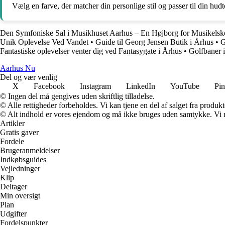
Vælg en farve, der matcher din personlige stil og passer til din hud
Den Symfoniske Sal i Musikhuset Aarhus – En Højborg for Musikelsk
Unik Oplevelse Ved Vandet
•
Guide til Georg Jensen Butik i Århus
•
G
Fantastiske oplevelser venter dig ved Fantasygate i Århus
•
Golfbaner 
Aarhus Nu
Del og vær venlig
X
Facebook
Instagram
LinkedIn
YouTube
Pin
© Ingen del må gengives uden skriftlig tilladelse.
© Alle rettigheder forbeholdes. Vi kan tjene en del af salget fra produk
© Alt indhold er vores ejendom og må ikke bruges uden samtykke. Vi mod
Artikler
Gratis gaver
Fordele
Brugeranmeldelser
Indkøbsguides
Vejledninger
Klip
Deltager
Min oversigt
Plan
Udgifter
Fordelspunkter