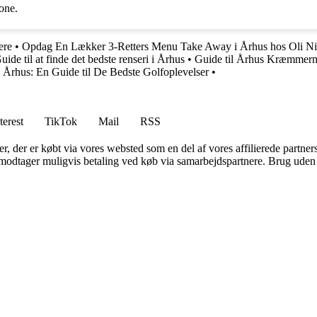
tone.
ere
•
Opdag En Lækker 3-Retters Menu Take Away i Århus hos Oli N
uide til at finde det bedste renseri i Århus
•
Guide til Århus Kræmmer
i Århus: En Guide til De Bedste Golfoplevelser
•
terest
TikTok
Mail
RSS
ter, der er købt via vores websted som en del af vores affilierede partne
tager muligvis betaling ved køb via samarbejdspartnere. Brug uden till