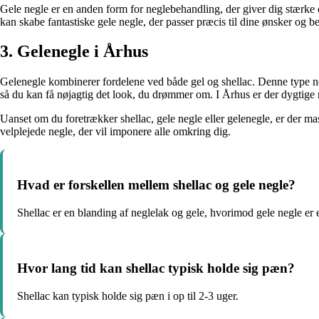
Gele negle er en anden form for neglebehandling, der giver dig stærke 
kan skabe fantastiske gele negle, der passer præcis til dine ønsker og b
3. Gelenegle i Århus
Gelenegle kombinerer fordelene ved både gel og shellac. Denne type ne
så du kan få nøjagtig det look, du drømmer om. I Århus er der dygtige n
Uanset om du foretrækker shellac, gele negle eller gelenegle, er der 
velplejede negle, der vil imponere alle omkring dig.
Hvad er forskellen mellem shellac og gele negle?
Shellac er en blanding af neglelak og gele, hvorimod gele negle er
Hvor lang tid kan shellac typisk holde sig pæn?
Shellac kan typisk holde sig pæn i op til 2-3 uger.