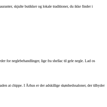
ranter, skjulte butikker og lokale traditioner, du ikke finder i
r for neglebehandlinger, lige fra shellac til gele negle. Lad os
den at chippe. I Århus er der adskillige skønhedssaloner, der tilbyder