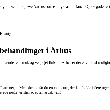
og tricks til at opleve Aarhus som en ægte aarhusianer. Oplev gode restau
Beauty
ebehandlinger i Århus
 hænder en smuk og velplejet finish. I Århus er der et væld af mulighede
bare negle. Med shellac får du en manicure, der kan holde i flere uger u
ede negle, er shellac et fantastisk valg.