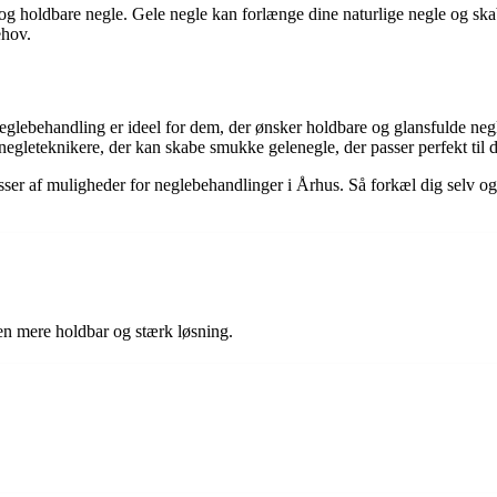
og holdbare negle. Gele negle kan forlænge dine naturlige negle og skab
ehov.
glebehandling er ideel for dem, der ønsker holdbare og glansfulde neg
egleteknikere, der kan skabe smukke gelenegle, der passer perfekt til di
masser af muligheder for neglebehandlinger i Århus. Så forkæl dig selv
 en mere holdbar og stærk løsning.