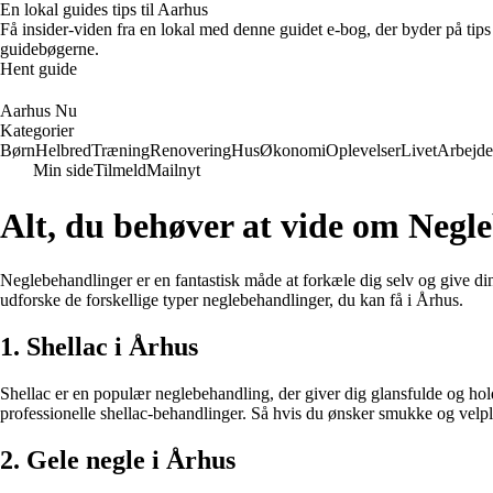
En lokal guides tips til Aarhus
Få insider-viden fra en lokal med denne guidet e-bog, der byder på tips 
guidebøgerne.
Hent guide
Aarhus Nu
Kategorier
Børn
Helbred
Træning
Renovering
Hus
Økonomi
Oplevelser
Livet
Arbejde
Min side
Tilmeld
Mailnyt
Alt, du behøver at vide om Negl
Neglebehandlinger er en fantastisk måde at forkæle dig selv og give dine
udforske de forskellige typer neglebehandlinger, du kan få i Århus.
1. Shellac i Århus
Shellac er en populær neglebehandling, der giver dig glansfulde og hold
professionelle shellac-behandlinger. Så hvis du ønsker smukke og velplej
2. Gele negle i Århus