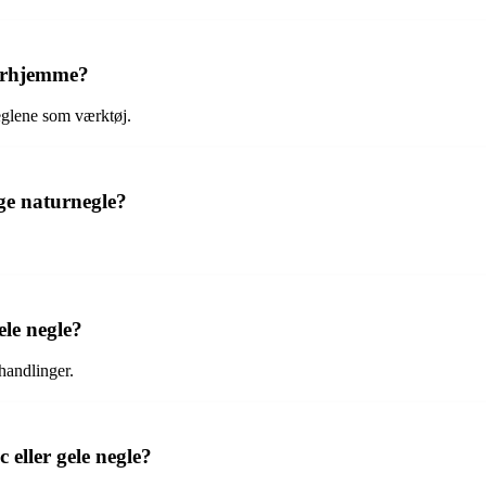
derhjemme?
eglene som værktøj.
ge naturnegle?
ele negle?
ehandlinger.
 eller gele negle?