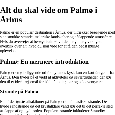
Alt du skal vide om Palmø i
Århus
Palmø er en populær destination i Århus, der tiltrækker besøgende med
sine smukke strande, maleriske landskaber og afslappende atmosfære.
Hvis du overvejer at besøge Palmø, vil denne guide give dig et
overblik over alt, hvad du skal vide for at få den bedst mulige
oplevelse.
Palmø: En nærmere introduktion
Palmø er en ø beliggende ud for Jyllands kyst, kun en kort færgetur fra
Århus. Øen byder på et væld af aktiviteter og seværdigheder, der gør
den til et ideelt rejsemål for både familier, par og soloeventyrere.
Strande på Palmø
En af de største attraktioner på Palmø er de fantastiske strande. De
hvide sandstrande og det krystalklare vand gør det til det perfekte sted
at slappe af og nyde solen. Populære strande inkluderer Strandby