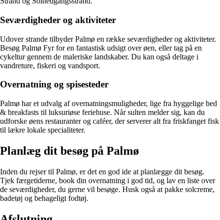
Strand og Solnedgangsstrand.
Seværdigheder og aktiviteter
Udover strande tilbyder Palmø en række seværdigheder og aktiviteter.
Besøg Palmø Fyr for en fantastisk udsigt over øen, eller tag på en
cykeltur gennem de maleriske landskaber. Du kan også deltage i
vandreture, fiskeri og vandsport.
Overnatning og spisesteder
Palmø har et udvalg af overnatningsmuligheder, lige fra hyggelige bed
& breakfasts til luksuriøse feriehuse. Når sulten melder sig, kan du
udforske øens restauranter og caféer, der serverer alt fra friskfanget fisk
til lækre lokale specialiteter.
Planlæg dit besøg på Palmø
Inden du rejser til Palmø, er det en god ide at planlægge dit besøg.
Tjek færgetiderne, book din overnatning i god tid, og lav en liste over
de seværdigheder, du gerne vil besøge. Husk også at pakke solcreme,
badetøj og behageligt fodtøj.
Afslutning