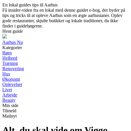
En lokal guides tips til Aarhus
Få insider-viden fra en lokal med denne guidet e-bog, der byder på
tips og tricks til at opleve Aarhus som en ægte aarhusianer. Oplev
gode restauranter, skjulte butikker og lokale traditioner, du ikke
finder i guidebøgerne.
Hent guide
Aarhus Nu
Kategorier
Børn
Helbred
Træning
Renovering
Hus
Økonomi
Oplevelser
Livet
Arbejde
Beauty
Min side
Tilmeld
Mailnyt
Alt, du skal vide om Viggo