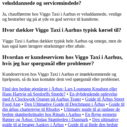
veluddannede og servicemindede?
Ja, chaufførerne hos Viggo Taxi i Aarhus er veluddannede, venlige
og bestræber sig på at yde en god service til kunderne.
Hvor dækker Viggo Taxi i Aarhus typisk kørsel til?
Viggo Taxi i Aarhus dækker typisk hele Aarhus og omegn, men de
kan også køre længere strækninger efter aftale.
Hvordan er kundeservicen hos Viggo Taxi i Aarhus,
hvis jeg har spørgsmål eller problemer?
Kundeservicen hos Viggo Taxi i Aarhus er imødekommende og
hjælpsom, så du kan kontakte dem ved spørgsmål eller problemer.
Find den bedste øjenlæge i Århus: Lars Loumann Knudsen eller
Hans Hartvig på Seedorffs Stræde?
•
En dybdegående oplevelse
med A Clockwork Orange på Aarhus Teater
•
Guide til Århus Street
Food App
•
Den Ultimative Guide til Deichmann i Århus
•
Guide til
din århus charterrejse til Rhodos
•
Ultimativ guide til at opdage de
bedste skønhedsritualer hos Rituals i Aarhus
•
En Rejse gennem
Rømer og Århus: Opdag Skønheden i Danmark
•
Den ultimative
guide til at besøge Aaskov i Århus
•
Guide til at finde den bedste