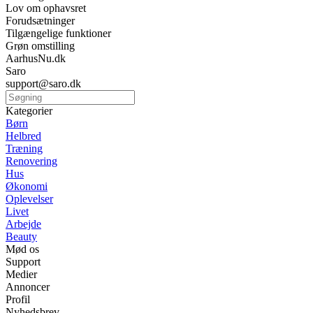
Lov om ophavsret
Forudsætninger
Tilgængelige funktioner
Grøn omstilling
AarhusNu.dk
Saro
support@saro.dk
Kategorier
Børn
Helbred
Træning
Renovering
Hus
Økonomi
Oplevelser
Livet
Arbejde
Beauty
Mød os
Support
Medier
Annoncer
Profil
Nyhedsbrev