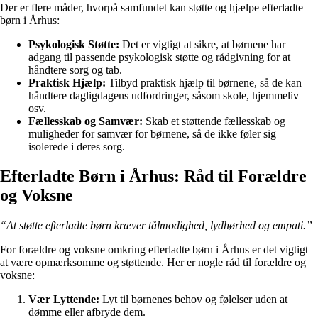
Der er flere måder, hvorpå samfundet kan støtte og hjælpe efterladte
børn i Århus:
Psykologisk Støtte:
Det er vigtigt at sikre, at børnene har
adgang til passende psykologisk støtte og rådgivning for at
håndtere sorg og tab.
Praktisk Hjælp:
Tilbyd praktisk hjælp til børnene, så de kan
håndtere dagligdagens udfordringer, såsom skole, hjemmeliv
osv.
Fællesskab og Samvær:
Skab et støttende fællesskab og
muligheder for samvær for børnene, så de ikke føler sig
isolerede i deres sorg.
Efterladte Børn i Århus: Råd til Forældre
og Voksne
“At støtte efterladte børn kræver tålmodighed, lydhørhed og empati.”
For forældre og voksne omkring efterladte børn i Århus er det vigtigt
at være opmærksomme og støttende. Her er nogle råd til forældre og
voksne:
Vær Lyttende:
Lyt til børnenes behov og følelser uden at
dømme eller afbryde dem.