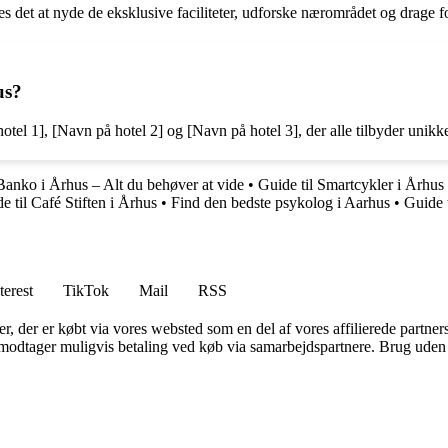
les det at nyde de eksklusive faciliteter, udforske nærområdet og drage 
us?
el 1], [Navn på hotel 2] og [Navn på hotel 3], der alle tilbyder unikke 
Banko i Århus – Alt du behøver at vide
•
Guide til Smartcykler i Århus
e til Café Stiften i Århus
•
Find den bedste psykolog i Aarhus
•
Guide 
terest
TikTok
Mail
RSS
ter, der er købt via vores websted som en del af vores affilierede partne
tager muligvis betaling ved køb via samarbejdspartnere. Brug uden till