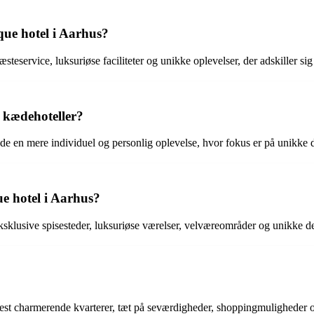
que hotel i Aarhus?
eservice, luksuriøse faciliteter og unikke oplevelser, der adskiller sig f
a kædehoteller?
byde en mere individuel og personlig oplevelse, hvor fokus er på unikke 
ue hotel i Aarhus?
eksklusive spisesteder, luksuriøse værelser, velværeområder og unikke d
mest charmerende kvarterer, tæt på seværdigheder, shoppingmuligheder o