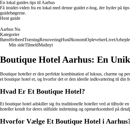
En lokal guides tips til Aarhus
Få insider-viden fra en lokal med denne guidet e-bog, der byder på tips 
guidebøgerne.
Hent guide
Aarhus Nu
Kategorier
Børn
Helbred
Træning
Renovering
Hus
Økonomi
Oplevelser
Livet
Arbejde
Min side
Tilmeld
Mailnyt
Boutique Hotel Aarhus: En Unik
Boutique hoteller er den perfekte kombination af luksus, charme og pers
et boutique hotel er, og hvorfor det er den ideelle indkvartering til din f
Hvad Er Et Boutique Hotel?
Et boutique hotel adskiller sig fra traditionelle hoteller ved at tilbyde
hoteller kendt for deres stilfulde indretning og opmærksomhed på detalj
Hvorfor Vælge Et Boutique Hotel i Aarhus