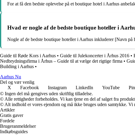
For at få den bedste oplevelse på et boutique hotel i Aarhus anbefa
Hvad er nogle af de bedste boutique hoteller i Aarh
Nogle af de bedste boutique hoteller i Aarhus inkluderer [Navn på hot
Guide til Røde Kors i Aarhus
•
Guide til Julekoncerter i Århus 2016
•
Nedbrydningsfirma i Århus – Guide til at vælge det rigtige firma
•
Guid
Building i Aarhus
•
Aarhus Nu
Del og vær venlig
X
Facebook
Instagram
LinkedIn
YouTube
Pin
© Ingen del må gengives uden skriftlig tilladelse.
© Alle rettigheder forbeholdes. Vi kan tjene en del af salget fra produk
© Alt indhold er vores ejendom og må ikke bruges uden samtykke. Vi mod
Artikler
Gratis gaver
Fordele
Brugeranmeldelser
Indkøbsguides