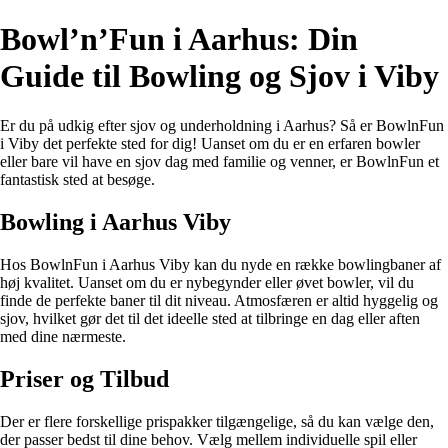
Bowl’n’Fun i Aarhus: Din
Guide til Bowling og Sjov i Viby
Er du på udkig efter sjov og underholdning i Aarhus? Så er BowlnFun
i Viby det perfekte sted for dig! Uanset om du er en erfaren bowler
eller bare vil have en sjov dag med familie og venner, er BowlnFun et
fantastisk sted at besøge.
Bowling i Aarhus Viby
Hos BowlnFun i Aarhus Viby kan du nyde en række bowlingbaner af
høj kvalitet. Uanset om du er nybegynder eller øvet bowler, vil du
finde de perfekte baner til dit niveau. Atmosfæren er altid hyggelig og
sjov, hvilket gør det til det ideelle sted at tilbringe en dag eller aften
med dine nærmeste.
Priser og Tilbud
Der er flere forskellige prispakker tilgængelige, så du kan vælge den,
der passer bedst til dine behov. Vælg mellem individuelle spil eller