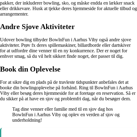
pakker, der inkluderer bowling, sko, og måske endda en lækker snack
eller drikkevare. Husk at tjekke deres hjemmeside for aktuelle tilbud og
arrangementer.
Andre Sjove Aktiviteter
Udover bowling tilbyder BowlnFun i Aarhus Viby også andre sjove
aktiviteter. Prøv fx deres spillemaskiner, billardborde eller dartskiver
for at udfordre dine venner til en ny konkurrence. Der er noget for
enhver smag, så du vil helt sikkert finde noget, der passer til dig.
Book din Oplevelse
For at sikre dig en plads på de travleste tidspunkter anbefales det at
booke din bowlingoplevelse på forhånd. Ring til BowlnFun i Aarhus
Viby eller besøg deres hjemmeside for at foretage en reservation. Så er
du sikker på at have en sjov og problemfri dag, når du besøger dem.
Tag dine venner eller familie med til en sjov dag hos
BowlnFun i Aarhus Viby og oplev en verden af sjov og
underholdning!