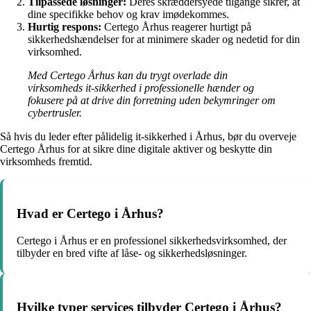
Tilpassede løsninger:
Deres skræddersyede tilgange sikrer, at
dine specifikke behov og krav imødekommes.
Hurtig respons:
Certego Århus reagerer hurtigt på
sikkerhedshændelser for at minimere skader og nedetid for din
virksomhed.
Med Certego Århus kan du trygt overlade din
virksomheds it-sikkerhed i professionelle hænder og
fokusere på at drive din forretning uden bekymringer om
cybertrusler.
Så hvis du leder efter pålidelig it-sikkerhed i Århus, bør du overveje
Certego Århus for at sikre dine digitale aktiver og beskytte din
virksomheds fremtid.
Hvad er Certego i Århus?
Certego i Århus er en professionel sikkerhedsvirksomhed, der
tilbyder en bred vifte af låse- og sikkerhedsløsninger.
Hvilke typer services tilbyder Certego i Århus?