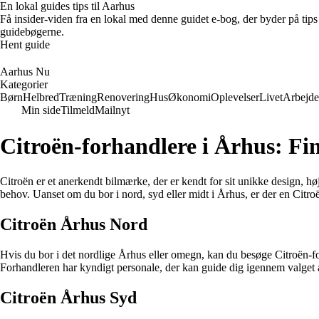
En lokal guides tips til Aarhus
Få insider-viden fra en lokal med denne guidet e-bog, der byder på tips 
guidebøgerne.
Hent guide
Aarhus Nu
Kategorier
Børn
Helbred
Træning
Renovering
Hus
Økonomi
Oplevelser
Livet
Arbejde
Min side
Tilmeld
Mailnyt
Citroën-forhandlere i Århus: Fi
Citroën er et anerkendt bilmærke, der er kendt for sit unikke design, hø
behov. Uanset om du bor i nord, syd eller midt i Århus, er der en Citr
Citroën Århus Nord
Hvis du bor i det nordlige Århus eller omegn, kan du besøge Citroën-for
Forhandleren har kyndigt personale, der kan guide dig igennem valget a
Citroën Århus Syd