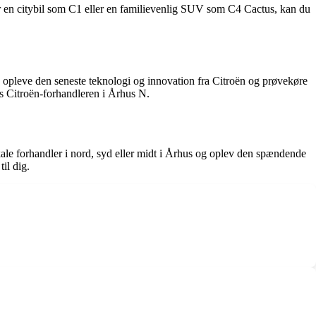
fter en citybil som C1 eller en familievenlig SUV som C4 Cactus, kan du
u opleve den seneste teknologi og innovation fra Citroën og prøvekøre
os Citroën-forhandleren i Århus N.
kale forhandler i nord, syd eller midt i Århus og oplev den spændende
il dig.