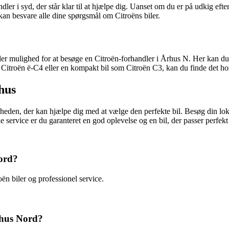
ndler i syd, der står klar til at hjælpe dig. Uanset om du er på udkig e
kan besvare alle dine spørgsmål om Citroëns biler.
 der mulighed for at besøge en Citroën-forhandler i Århus N. Her kan d
om Citroën ë-C4 eller en kompakt bil som Citroën C3, kan du finde det h
hus
rheden, der kan hjælpe dig med at vælge den perfekte bil. Besøg din lo
service er du garanteret en god oplevelse og en bil, der passer perfekt t
ord?
ën biler og professionel service.
rhus Nord?