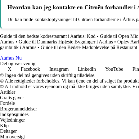
Hvordan kan jeg kontakte en Citroën forhandler i 
Du kan finde kontaktoplysninger til Citroën forhandlerne i Århus på
Guide til den bedste kødrestaurant i Aarhus: Kød
•
Guide til Open Mic
Aarhus
•
Guide til Danmarks Højeste Bygninger i Aarhus
•
Oplev Aarhu
garnbutik i Aarhus
•
Guide til den Bedste Madoplevelse på Restaurant 
Aarhus Nu
Del og vær venlig
X
Facebook
Instagram
LinkedIn
YouTube
Pin
© Ingen del må gengives uden skriftlig tilladelse.
© Alle rettigheder forbeholdes. Vi kan tjene en del af salget fra produk
© Alt indhold er vores ejendom og må ikke bruges uden samtykke. Vi mod
Artikler
Gratis gaver
Fordele
Brugeranmeldelser
Indkøbsguides
Vejledninger
Klip
Deltager
Min oversigt