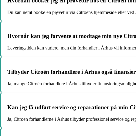
Hvordan booker jeg en prøvetur hos en Citroën for
Du kan nemt booke en prøvetur via Citroëns hjemmeside eller ved a
Hvornår kan jeg forvente at modtage min nye Citro
Leveringstiden kan variere, men din forhandler i Århus vil informer
Tilbyder Citroën forhandlere i Århus også finansie
Ja, mange Citroën forhandlere i Århus tilbyder finansieringsmulig
Kan jeg få udført service og reparationer på min C
Ja, Citroën forhandlerne i Århus tilbyder professionel service og rep