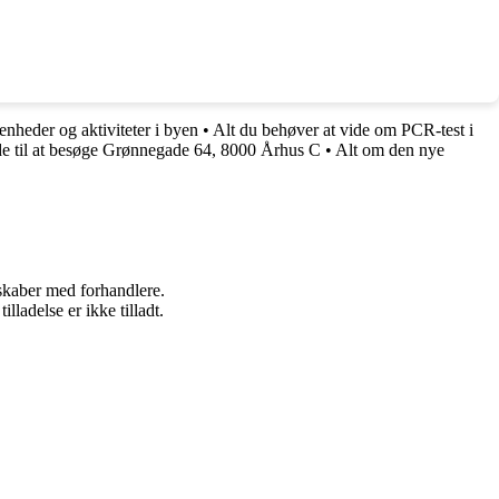
nheder og aktiviteter i byen
•
Alt du behøver at vide om PCR-test i
de til at besøge Grønnegade 64, 8000 Århus C
•
Alt om den nye
rskaber med forhandlere.
adelse er ikke tilladt.