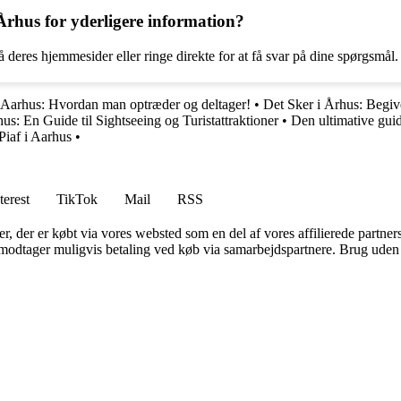
Århus for yderligere information?
 deres hjemmesider eller ringe direkte for at få svar på dine spørgsmål.
 Aarhus: Hvordan man optræder og deltager!
•
Det Sker i Århus: Begive
s: En Guide til Sightseeing og Turistattraktioner
•
Den ultimative gui
Piaf i Aarhus
•
terest
TikTok
Mail
RSS
ter, der er købt via vores websted som en del af vores affilierede partne
tager muligvis betaling ved køb via samarbejdspartnere. Brug uden till