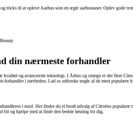
og tricks til at opleve Aarhus som en ægte aarhusianer. Oplev gode restau
Beauty
nd din nærmeste forhandler
je kvalitet og avancerede teknologi. I Århus og omegn er der flere Citro
oën-forhandler i nærheden. Lad os udforske nogle af de mest populære f
handleren i nord. Her finder du et bredt udvalg af Citroëns populære mo
f bil og hjælpe med at finde den bedste løsning for dig.