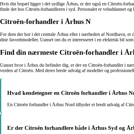
Hvis din bopæl ligger i det sydlige Århus, er der også en Citroën-forha
finde det hos Citroën-forhandleren i syd. Personalet er veluddannet og 
Citroën-forhandler i Århus N
For dem der bor i det centrale Århus eller i nærheden af Nordhavn, er
dine favoritmodeller. Uanset om du er interesseret i en elektrisk bil s
Find din nærmeste Citroën-forhandler i År
Uanset hvor i Århus du befinder dig, er der en Citroën-forhandler i næ
verden af Citroën. Med deres brede udvalg af modeller og professionelle 
Hvad kendetegner en Citroën forhandler i Århus N
En Citroën forhandler i Århus Nord tilbyder et bredt udvalg af Citro
Er der Citroën forhandlere både i Århus Syd og Å