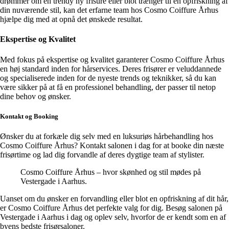
drømmer om en trendy ny frisure eller blot trænger til en opfriskning af
din nuværende stil, kan det erfarne team hos Cosmo Coiffure Århus
hjælpe dig med at opnå det ønskede resultat.
Ekspertise og Kvalitet
Med fokus på ekspertise og kvalitet garanterer Cosmo Coiffure Århus
en høj standard inden for hårservices. Deres frisører er veluddannede
og specialiserede inden for de nyeste trends og teknikker, så du kan
være sikker på at få en professionel behandling, der passer til netop
dine behov og ønsker.
Kontakt og Booking
Ønsker du at forkæle dig selv med en luksuriøs hårbehandling hos
Cosmo Coiffure Århus? Kontakt salonen i dag for at booke din næste
frisørtime og lad dig forvandle af deres dygtige team af stylister.
Cosmo Coiffure Århus – hvor skønhed og stil mødes på
Vestergade i Aarhus.
Uanset om du ønsker en forvandling eller blot en opfriskning af dit hår,
er Cosmo Coiffure Århus det perfekte valg for dig. Besøg salonen på
Vestergade i Aarhus i dag og oplev selv, hvorfor de er kendt som en af
byens bedste frisørsaloner.