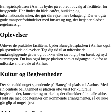
Banegårdspladsen i Aarhus byder på et bredt udvalg af faciliteter for
besøgende. Her finder du både caféer, butikker, og
informationsskranker, der gør din rejse mere behagelig. Der er også
gode transportforbindelser med busser og tog, der betjener pladsen
regelmæssigt.
Oplevelser
Udover de praktiske faciliteter, byder Banegårdspladsen i Aarhus også
på spændende oplevelser. Tag dig tid til at udforske de
omkringliggende gader og butikker eller sæt dig på en bænk og nyd
stemningen. Du kan også bruge pladsen som et udgangspunkt for at
udforske andre dele af Aarhus.
Kultur og Begivenheder
Der sker altid noget spændende på Banegårdspladsen i Aarhus. Med
sin centrale beliggenhed er pladsen ofte vært for kulturelle
begivenheder, koncerter og markeder, der tiltrækker folk i alle aldre.
Hold øje med opdateringer om kommende arrangementer, så du ikke
går glip af noget sjovt!