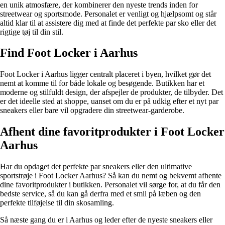
en unik atmosfære, der kombinerer den nyeste trends inden for
streetwear og sportsmode. Personalet er venligt og hjælpsomt og står
altid klar til at assistere dig med at finde det perfekte par sko eller det
rigtige tøj til din stil.
Find Foot Locker i Aarhus
Foot Locker i Aarhus ligger centralt placeret i byen, hvilket gør det
nemt at komme til for både lokale og besøgende. Butikken har et
moderne og stilfuldt design, der afspejler de produkter, de tilbyder. Det
er det ideelle sted at shoppe, uanset om du er på udkig efter et nyt par
sneakers eller bare vil opgradere din streetwear-garderobe.
Afhent dine favoritprodukter i Foot Locker
Aarhus
Har du opdaget det perfekte par sneakers eller den ultimative
sportstrøje i Foot Locker Aarhus? Så kan du nemt og bekvemt afhente
dine favoritprodukter i butikken. Personalet vil sørge for, at du får den
bedste service, så du kan gå derfra med et smil på læben og den
perfekte tilføjelse til din skosamling.
Så næste gang du er i Aarhus og leder efter de nyeste sneakers eller