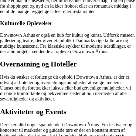
finde et utal af spisesteder, der tilfredsstiller enhver smag. Tag en pause
fra shoppingen og nyd en lækker frokost eller en romantisk middag i
en af de mange hyggelige cafeer eller restauranter.
Kulturelle Oplevelser
Downtown Århus er også en hub for kultur og kunst. Udforsk museer,
gallerier og teatre, der giver et indblik i Danmarks rige kulturarv og
nutidige kunstscene. Fra klassiske stykker til moderne udstillinger, er
der altid noget spændende at opleve i Downtown Århus.
Overnatning og Hoteller
Hvis du ønsker at forlænge dit ophold i Downtown Århus, er der et
udvalg af hoteller og overnatningsmuligheder at vælge imellem.
Uanset om du foretrækker luksus eller budgetvenlige muligheder, vil
du finde komfortable og bekvemme steder at bo i nærheden af alle
seværdigheder og aktiviteter.
Aktiviteter og Events
Der sker altid noget spændende i Downtown Århus. Fra festivaler og
koncerter til markeder og guidede ture er der en konstant strøm af
begivenheder, der bringer liv til området. Hold øje med det nyeste