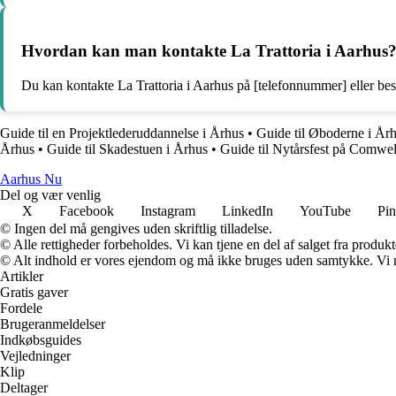
Hvordan kan man kontakte La Trattoria i Aarhus
Du kan kontakte La Trattoria i Aarhus på [telefonnummer] eller be
Guide til en Projektlederuddannelse i Århus
•
Guide til Øboderne i År
Århus
•
Guide til Skadestuen i Århus
•
Guide til Nytårsfest på Comwe
Aarhus Nu
Del og vær venlig
X
Facebook
Instagram
LinkedIn
YouTube
Pin
© Ingen del må gengives uden skriftlig tilladelse.
© Alle rettigheder forbeholdes. Vi kan tjene en del af salget fra produk
© Alt indhold er vores ejendom og må ikke bruges uden samtykke. Vi mod
Artikler
Gratis gaver
Fordele
Brugeranmeldelser
Indkøbsguides
Vejledninger
Klip
Deltager