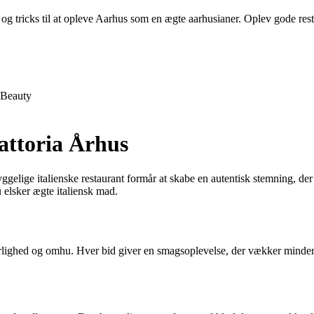
og tricks til at opleve Aarhus som en ægte aarhusianer. Oplev gode restau
Beauty
attoria Århus
elige italienske restaurant formår at skabe en autentisk stemning, der g
u elsker ægte italiensk mad.
 kærlighed og omhu. Hver bid giver en smagsoplevelse, der vækker minder o