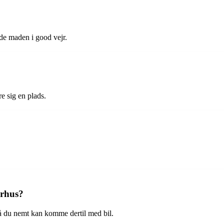
yde maden i good vejr.
re sig en plads.
arhus?
så du nemt kan komme dertil med bil.