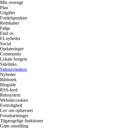
Min oversigt
Plan
Udgifter
Fordelspunkter
Redskaber
Følge
Find os
Få nyheder
Social
Opdateringer
Community
Lokale borgere
Sidelinks
Sidenavigation
Nyheder
Bibliotek
Blogside
RSS-feed
Retssystem
Websitecookies
Fortrolighed
Lov om ophavsret
Forudsætninger
Tilgængelige funktioner
Grøn omstilling