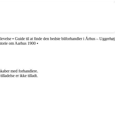
levelse
•
Guide til at finde den bedste bilforhandler i Århus – Uggerhøj
storie om Aarhus 1900
•
rskaber med forhandlere.
adelse er ikke tilladt.