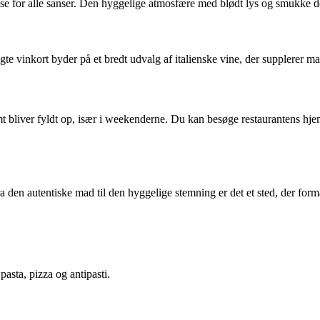
else for alle sanser. Den hyggelige atmosfære med blødt lys og smukke 
te vinkort byder på et bredt udvalg af italienske vine, der supplerer ma
mt bliver fyldt op, især i weekenderne. Du kan besøge restaurantens hje
a den autentiske mad til den hyggelige stemning er det et sted, der form
pasta, pizza og antipasti.