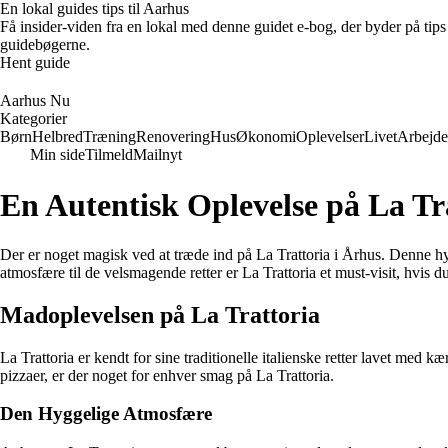
En lokal guides tips til Aarhus
Få insider-viden fra en lokal med denne guidet e-bog, der byder på tips 
guidebøgerne.
Hent guide
Aarhus Nu
Kategorier
Børn
Helbred
Træning
Renovering
Hus
Økonomi
Oplevelser
Livet
Arbejde
Min side
Tilmeld
Mailnyt
En Autentisk Oplevelse på La Tr
Der er noget magisk ved at træde ind på La Trattoria i Århus. Denne hygg
atmosfære til de velsmagende retter er La Trattoria et must-visit, hvis d
Madoplevelsen på La Trattoria
La Trattoria er kendt for sine traditionelle italienske retter lavet med
pizzaer, er der noget for enhver smag på La Trattoria.
Den Hyggelige Atmosfære