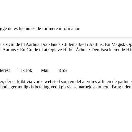
?
søge deres hjemmeside for mere information.
hus
•
Guide til Aarhus Docklands
•
Julemarked i Aarhus: En Magisk Op
ll Aarhus
•
En Guide til at Opleve Halo i Århus
•
Den Fascinerende Hi
terest
TikTok
Mail
RSS
ter, der er købt via vores websted som en del af vores affilierede partne
tager muligvis betaling ved køb via samarbejdspartnere. Brug uden till