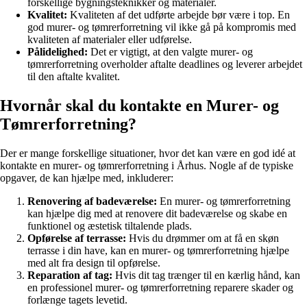
forskellige bygningsteknikker og materialer.
Kvalitet:
Kvaliteten af det udførte arbejde bør være i top. En
god murer- og tømrerforretning vil ikke gå på kompromis med
kvaliteten af materialer eller udførelse.
Pålidelighed:
Det er vigtigt, at den valgte murer- og
tømrerforretning overholder aftalte deadlines og leverer arbejdet
til den aftalte kvalitet.
Hvornår skal du kontakte en Murer- og
Tømrerforretning?
Der er mange forskellige situationer, hvor det kan være en god idé at
kontakte en murer- og tømrerforretning i Århus. Nogle af de typiske
opgaver, de kan hjælpe med, inkluderer:
Renovering af badeværelse:
En murer- og tømrerforretning
kan hjælpe dig med at renovere dit badeværelse og skabe en
funktionel og æstetisk tiltalende plads.
Opførelse af terrasse:
Hvis du drømmer om at få en skøn
terrasse i din have, kan en murer- og tømrerforretning hjælpe
med alt fra design til opførelse.
Reparation af tag:
Hvis dit tag trænger til en kærlig hånd, kan
en professionel murer- og tømrerforretning reparere skader og
forlænge tagets levetid.