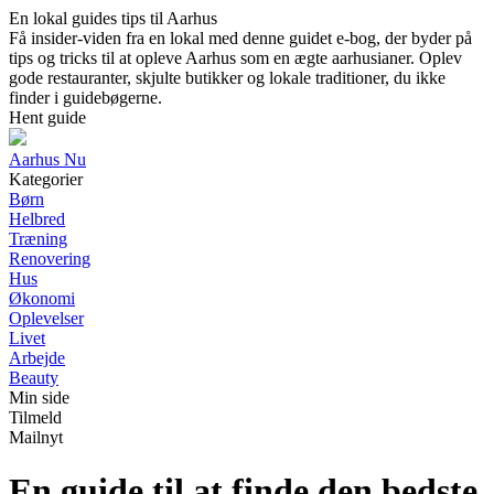
En lokal guides tips til Aarhus
Få insider-viden fra en lokal med denne guidet e-bog, der byder på
tips og tricks til at opleve Aarhus som en ægte aarhusianer. Oplev
gode restauranter, skjulte butikker og lokale traditioner, du ikke
finder i guidebøgerne.
Hent guide
Aarhus Nu
Kategorier
Børn
Helbred
Træning
Renovering
Hus
Økonomi
Oplevelser
Livet
Arbejde
Beauty
Min side
Tilmeld
Mailnyt
En guide til at finde den bedste