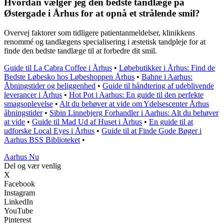
Hvordan vælger jeg den bedste tandlæge på
Østergade i Århus for at opnå et strålende smil?
Overvej faktorer som tidligere patientanmeldelser, klinikkens
renommé og tandlægens specialisering i æstetisk tandpleje for at
finde den bedste tandlæge til at forbedre dit smil.
Guide til La Cabra Coffee i Århus
•
Løbebutikker i Århus: Find de
Bedste Løbesko hos Løbeshoppen Århus
•
Bahne i Aarhus:
Åbningstider og beliggenhed
•
Guide til håndtering af udeblivende
leverancer i Århus
•
Hot Pot i Aarhus: En guide til den perfekte
smagsoplevelse
•
Alt du behøver at vide om Ydelsescenter Århus
åbningstider
•
Sibin Linnebjerg Forhandler i Aarhus: Alt du behøver
at vide
•
Guide til Mad Ud af Huset i Århus
•
En guide til at
udforske Local Eyes i Århus
•
Guide til at Finde Gode Bøger i
Aarhus BSS Biblioteket
•
Aarhus Nu
Del og vær venlig
X
Facebook
Instagram
LinkedIn
YouTube
Pinterest