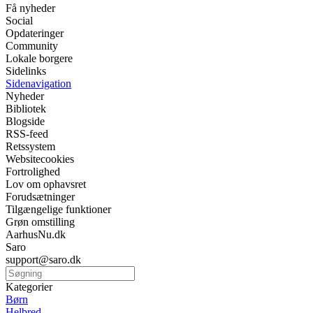
Få nyheder
Social
Opdateringer
Community
Lokale borgere
Sidelinks
Sidenavigation
Nyheder
Bibliotek
Blogside
RSS-feed
Retssystem
Websitecookies
Fortrolighed
Lov om ophavsret
Forudsætninger
Tilgængelige funktioner
Grøn omstilling
AarhusNu.dk
Saro
support@saro.dk
Kategorier
Børn
Helbred