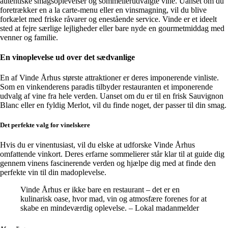
autentiske smagsoplevelser og sommelierudvalgte vine. Uanset om du
foretrækker en a la carte-menu eller en vinsmagning, vil du blive
forkælet med friske råvarer og enestående service. Vinde er et ideelt
sted at fejre særlige lejligheder eller bare nyde en gourmetmiddag med
venner og familie.
En vinoplevelse ud over det sædvanlige
En af Vinde Århus største attraktioner er deres imponerende vinliste.
Som en vinkenderens paradis tilbyder restauranten et imponerende
udvalg af vine fra hele verden. Uanset om du er til en frisk Sauvignon
Blanc eller en fyldig Merlot, vil du finde noget, der passer til din smag.
Det perfekte valg for vinelskere
Hvis du er vinentusiast, vil du elske at udforske Vinde Århus
omfattende vinkort. Deres erfarne sommelierer står klar til at guide dig
gennem vinens fascinerende verden og hjælpe dig med at finde den
perfekte vin til din madoplevelse.
Vinde Århus er ikke bare en restaurant – det er en
kulinarisk oase, hvor mad, vin og atmosfære forenes for at
skabe en mindeværdig oplevelse. – Lokal madanmelder