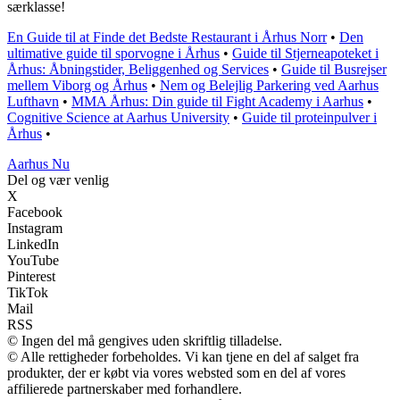
særklasse!
En Guide til at Finde det Bedste Restaurant i Århus Norr
•
Den
ultimative guide til sporvogne i Århus
•
Guide til Stjerneapoteket i
Århus: Åbningstider, Beliggenhed og Services
•
Guide til Busrejser
mellem Viborg og Århus
•
Nem og Belejlig Parkering ved Aarhus
Lufthavn
•
MMA Århus: Din guide til Fight Academy i Aarhus
•
Cognitive Science at Aarhus University
•
Guide til proteinpulver i
Århus
•
Aarhus Nu
Del og vær venlig
X
Facebook
Instagram
LinkedIn
YouTube
Pinterest
TikTok
Mail
RSS
© Ingen del må gengives uden skriftlig tilladelse.
© Alle rettigheder forbeholdes. Vi kan tjene en del af salget fra
produkter, der er købt via vores websted som en del af vores
affilierede partnerskaber med forhandlere.