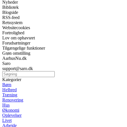
Nyheder
Bibliotek
Blogside
RSS-feed
Retssystem
Websitecookies
Fortrolighed
Lov om ophavsret
Forudsætninger
Tilgængelige funktioner
Grøn omstilling
AarhusNu.dk
Saro
support@saro.dk
Kategorier
Børn
Helbred
Træning
Renovering
Hus
Økonomi
Oplevelser
Livet
Arbejde