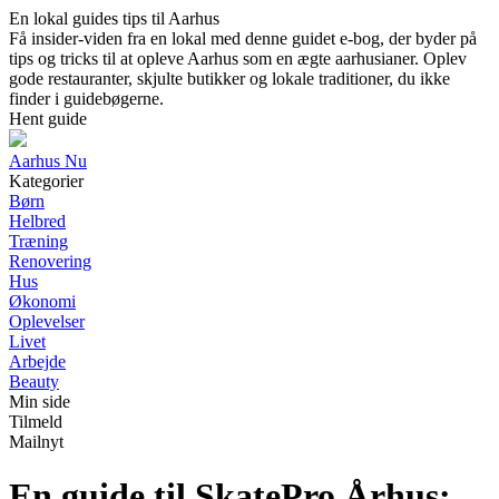
En lokal guides tips til Aarhus
Få insider-viden fra en lokal med denne guidet e-bog, der byder på
tips og tricks til at opleve Aarhus som en ægte aarhusianer. Oplev
gode restauranter, skjulte butikker og lokale traditioner, du ikke
finder i guidebøgerne.
Hent guide
Aarhus Nu
Kategorier
Børn
Helbred
Træning
Renovering
Hus
Økonomi
Oplevelser
Livet
Arbejde
Beauty
Min side
Tilmeld
Mailnyt
En guide til SkatePro Århus: