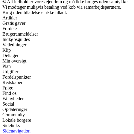
© Alt indhold er vores ejendom og må ikke bruges uden samtykke.
Vi modtager muligvis betaling ved køb via samarbejdspartnere.
Brug uden tilladelse er ikke tilladt.
Artikler
Gratis gaver
Fordele
Brugeranmeldelser
Indkøbsguides
Vejledninger
Klip
Deltager
Min oversigt
Plan
Udgifter
Fordelspunkter
Redskaber
Følge
Find os
Få nyheder
Social
Opdateringer
Community
Lokale borgere
Sidelinks
Sidenavigation