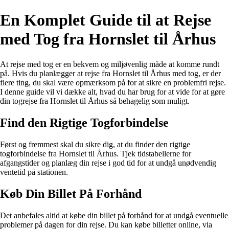
En Komplet Guide til at Rejse
med Tog fra Hornslet til Århus
At rejse med tog er en bekvem og miljøvenlig måde at komme rundt
på. Hvis du planlægger at rejse fra Hornslet til Århus med tog, er der
flere ting, du skal være opmærksom på for at sikre en problemfri rejse.
I denne guide vil vi dække alt, hvad du har brug for at vide for at gøre
din togrejse fra Hornslet til Århus så behagelig som muligt.
Find den Rigtige Togforbindelse
Først og fremmest skal du sikre dig, at du finder den rigtige
togforbindelse fra Hornslet til Århus. Tjek tidstabellerne for
afgangstider og planlæg din rejse i god tid for at undgå unødvendig
ventetid på stationen.
Køb Din Billet På Forhånd
Det anbefales altid at købe din billet på forhånd for at undgå eventuelle
problemer på dagen for din rejse. Du kan købe billetter online, via