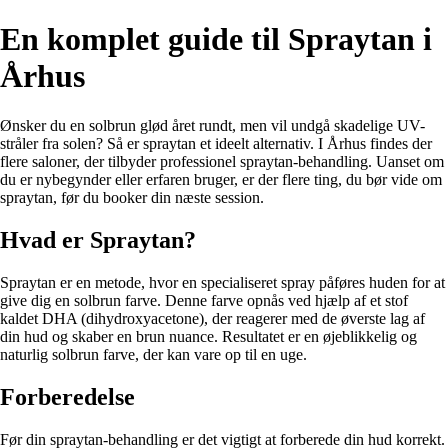
En komplet guide til Spraytan i
Århus
Ønsker du en solbrun glød året rundt, men vil undgå skadelige UV-
stråler fra solen? Så er spraytan et ideelt alternativ. I Århus findes der
flere saloner, der tilbyder professionel spraytan-behandling. Uanset om
du er nybegynder eller erfaren bruger, er der flere ting, du bør vide om
spraytan, før du booker din næste session.
Hvad er Spraytan?
Spraytan er en metode, hvor en specialiseret spray påføres huden for at
give dig en solbrun farve. Denne farve opnås ved hjælp af et stof
kaldet DHA (dihydroxyacetone), der reagerer med de øverste lag af
din hud og skaber en brun nuance. Resultatet er en øjeblikkelig og
naturlig solbrun farve, der kan vare op til en uge.
Forberedelse
Før din spraytan-behandling er det vigtigt at forberede din hud korrekt.