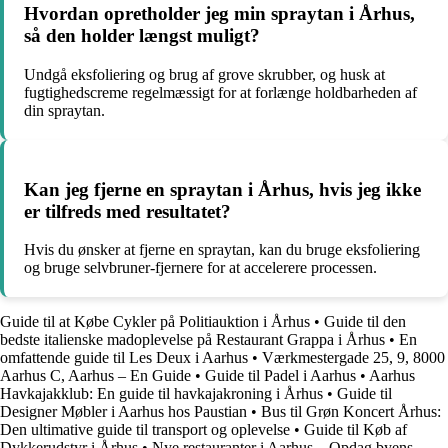
Hvordan opretholder jeg min spraytan i Århus,
så den holder længst muligt?
Undgå eksfoliering og brug af grove skrubber, og husk at
fugtighedscreme regelmæssigt for at forlænge holdbarheden af
din spraytan.
Kan jeg fjerne en spraytan i Århus, hvis jeg ikke
er tilfreds med resultatet?
Hvis du ønsker at fjerne en spraytan, kan du bruge eksfoliering
og bruge selvbruner-fjernere for at accelerere processen.
Guide til at Købe Cykler på Politiauktion i Århus
•
Guide til den
bedste italienske madoplevelse på Restaurant Grappa i Århus
•
En
omfattende guide til Les Deux i Aarhus
•
Værkmestergade 25, 9, 8000
Aarhus C, Aarhus – En Guide
•
Guide til Padel i Aarhus
•
Aarhus
Havkajakklub: En guide til havkajakroning i Århus
•
Guide til
Designer Møbler i Aarhus hos Paustian
•
Bus til Grøn Koncert Århus:
Den ultimative guide til transport og oplevelse
•
Guide til Køb af
Dykkerudstyr i Århus
•
Nye restauranter i Aarhus – Opdag byens