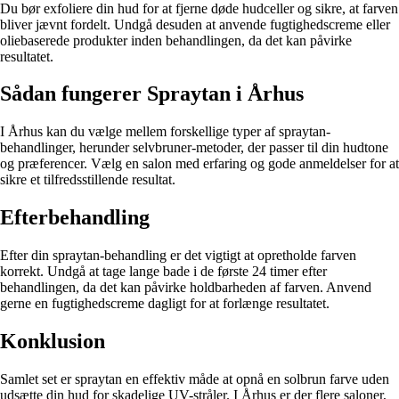
Du bør exfoliere din hud for at fjerne døde hudceller og sikre, at farven
bliver jævnt fordelt. Undgå desuden at anvende fugtighedscreme eller
oliebaserede produkter inden behandlingen, da det kan påvirke
resultatet.
Sådan fungerer Spraytan i Århus
I Århus kan du vælge mellem forskellige typer af spraytan-
behandlinger, herunder selvbruner-metoder, der passer til din hudtone
og præferencer. Vælg en salon med erfaring og gode anmeldelser for at
sikre et tilfredsstillende resultat.
Efterbehandling
Efter din spraytan-behandling er det vigtigt at opretholde farven
korrekt. Undgå at tage lange bade i de første 24 timer efter
behandlingen, da det kan påvirke holdbarheden af farven. Anvend
gerne en fugtighedscreme dagligt for at forlænge resultatet.
Konklusion
Samlet set er spraytan en effektiv måde at opnå en solbrun farve uden
udsætte din hud for skadelige UV-stråler. I Århus er der flere saloner,