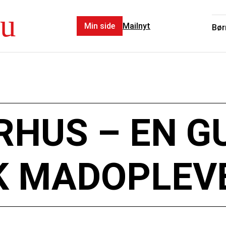
Nu
Min side
Mailnyt
Bør
RHUS – EN GU
K MADOPLEV