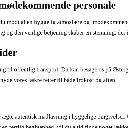
 imødekommende personale
r du mødt af en hyggelig atmosfære og imødekommende
g og den venlige betjening skaber en stemning, der in
ider
ng til offentlig transport. Du kan besøge os på Øster
nyde vores lækre retter til både frokost og aften.
ve ægte autentisk madlavning i hyggelige omgivelser.
 en festlig begivenhed, vil du altid finde noget lækk