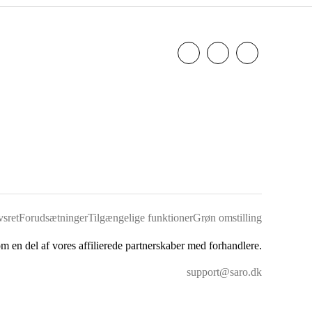
sret
Forudsætninger
Tilgængelige funktioner
Grøn omstilling
om en del af vores affilierede partnerskaber med forhandlere.
support@saro.dk