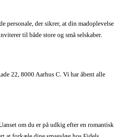
 personale, der sikrer, at din madoplevelse
viterer til både store og små selskaber.
gade 22, 8000 Aarhus C. Vi har åbent alle
 Uanset om du er på udkig efter en romantisk
ert at forkæle dine smagsløg hos Fidels.