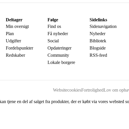
Deltager
Følge
Sidelinks
Min oversigt
Find os
Sidenavigation
Plan
Få nyheder
Nyheder
Udgifter
Social
Bibliotek
Fordelspunkter
Opdateringer
Blogside
Redskaber
Community
RSS-feed
Lokale borgere
Websitecookies
Fortrolighed
Lov om ophav
kan tjene en del af salget fra produkter, der er købt via vores websted s