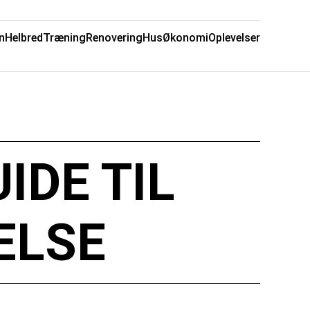
n
Helbred
Træning
Renovering
Hus
Økonomi
Oplevelser
IDE TIL
ELSE