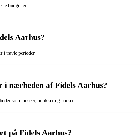
este budgetter.
dels Aarhus?
r i travle perioder.
er i nærheden af Fidels Aarhus?
gheder som museer, butikker og parker.
æt på Fidels Aarhus?