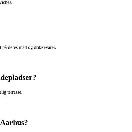
wiches.
t på deres mad og drikkevarer.
ddepladser?
lig terrasse.
s Aarhus?