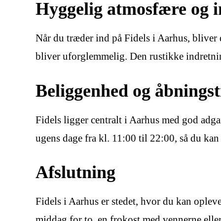
Hyggelig atmosfære og
Når du træder ind på Fidels i Aarhus, blive
bliver uforglemmelig. Den rustikke indretnin
Beliggenhed og åbningst
Fidels ligger centralt i Aarhus med god adga
ugens dage fra kl. 11:00 til 22:00, så du kan 
Afslutning
Fidels i Aarhus er stedet, hvor du kan ople
middag for to, en frokost med vennerne eller