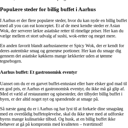
Populære steder for billig buffet i Aarhus
I Aarhus er der flere populære steder, hvor du kan nyde en billig buffet
med all you can eat konceptet. Et af de mest kendte steder er Asian
Wok, der serverer lækre asiatiske retter til rimelige priser. Her kan du
vælge mellem et stort udvalg af sushi, wok-retter og meget mere.
En anden favorit blandt aarhusianerne er Spicy Wok, der er kendt for
deres autentiske smag og generøse portioner. Her kan du smage dig
gennem det asiatiske køkkens mange lækkerier uden at tømme
tegnebogen.
Aarhus buffet: Et gastronomisk eventyr
Uanset om du er en garvet buffet-entusiast eller bare elsker god mad til
en god pris, er Aarhus et gastronomisk eventyr, du ikke må gå glip af.
Med et væld af restauranter og spisesteder, der tilbyder billig buffet i
byen, er der altid noget nyt og spændende at smage på.
Så næste gang du er i Aarhus og har lyst til at forkæle dine smagsløg
med en overdådig buffetoplevelse, skal du ikke tøve med at udforske
byens mange kulinariske tilbud. Og husk, at en billig buffet ikke
behøver at gå på kompromis med kvaliteten – tværtimod!