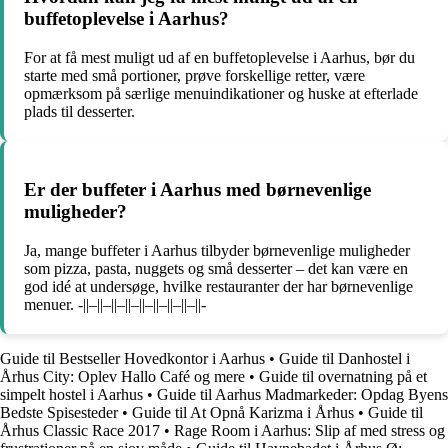
buffetoplevelse i Aarhus?
For at få mest muligt ud af en buffetoplevelse i Aarhus, bør du
starte med små portioner, prøve forskellige retter, være
opmærksom på særlige menuindikationer og huske at efterlade
plads til desserter.
Er der buffeter i Aarhus med børnevenlige
muligheder?
Ja, mange buffeter i Aarhus tilbyder børnevenlige muligheder
som pizza, pasta, nuggets og små desserter – det kan være en
god idé at undersøge, hvilke restauranter der har børnevenlige
menuer. -||–||–||–||–||–||–||–||–||-
Guide til Bestseller Hovedkontor i Aarhus
•
Guide til Danhostel i
Århus City: Oplev Hallo Café og mere
•
Guide til overnatning på et
simpelt hostel i Aarhus
•
Guide til Aarhus Madmarkeder: Opdag Byens
Bedste Spisesteder
•
Guide til At Opnå Karizma i Århus
•
Guide til
Århus Classic Race 2017
•
Rage Room i Aarhus: Slip af med stress og