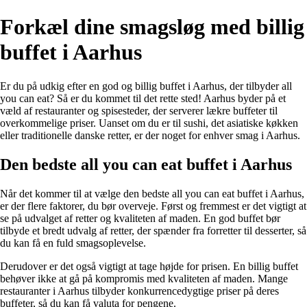
Forkæl dine smagsløg med billig
buffet i Aarhus
Er du på udkig efter en god og billig buffet i Aarhus, der tilbyder all
you can eat? Så er du kommet til det rette sted! Aarhus byder på et
væld af restauranter og spisesteder, der serverer lækre buffeter til
overkommelige priser. Uanset om du er til sushi, det asiatiske køkken
eller traditionelle danske retter, er der noget for enhver smag i Aarhus.
Den bedste all you can eat buffet i Aarhus
Når det kommer til at vælge den bedste all you can eat buffet i Aarhus,
er der flere faktorer, du bør overveje. Først og fremmest er det vigtigt at
se på udvalget af retter og kvaliteten af maden. En god buffet bør
tilbyde et bredt udvalg af retter, der spænder fra forretter til desserter, så
du kan få en fuld smagsoplevelse.
Derudover er det også vigtigt at tage højde for prisen. En billig buffet
behøver ikke at gå på kompromis med kvaliteten af maden. Mange
restauranter i Aarhus tilbyder konkurrencedygtige priser på deres
buffeter, så du kan få valuta for pengene.