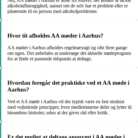
Nej, AA møder i Aarhus er åbne for enhver, der ønsker at tackle
alkoholafhængighed, uanset om de selv har et problem eller er
pårørende til en person med alkoholproblemer.
Hvor tit afholdes AA møder i Aarhus?
AA møder i Aarhus afholdes regelmæssigt og ofte flere gange
om ugen. Det anbefales at undersøge det aktuelle mødeprogram
for at finde et passende tidspunkt at deltage.
Hvordan foregår det praktiske ved et AA møde i
Aarhus?
Ved et AA møde i Aarhus vil der typisk være en fast struktur
med vejledende principper, hvor medlemmerne deler og lytter til
hinandens historier, uden at der gives råd eller kritik.
Er det muligt at deltage anonymt i AA møder i