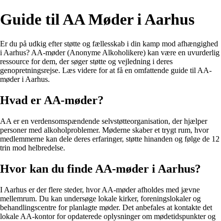
Guide til AA Møder i Aarhus
Er du på udkig efter støtte og fællesskab i din kamp mod afhængighed
i Aarhus? AA-møder (Anonyme Alkoholikere) kan være en uvurderlig
ressource for dem, der søger støtte og vejledning i deres
genopretningsrejse. Læs videre for at få en omfattende guide til AA-
møder i Aarhus.
Hvad er AA-møder?
AA er en verdensomspændende selvstøtteorganisation, der hjælper
personer med alkoholproblemer. Møderne skaber et trygt rum, hvor
medlemmerne kan dele deres erfaringer, støtte hinanden og følge de 12
trin mod helbredelse.
Hvor kan du finde AA-møder i Aarhus?
I Aarhus er der flere steder, hvor AA-møder afholdes med jævne
mellemrum. Du kan undersøge lokale kirker, foreningslokaler og
behandlingscentre for planlagte møder. Det anbefales at kontakte det
lokale AA-kontor for opdaterede oplysninger om mødetidspunkter og