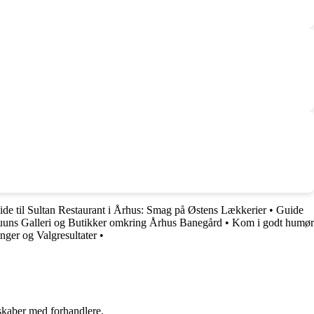
de til Sultan Restaurant i Århus: Smag på Østens Lækkerier
•
Guide
uuns Galleri og Butikker omkring Århus Banegård
•
Kom i godt humør
ger og Valgresultater
•
rskaber med forhandlere.