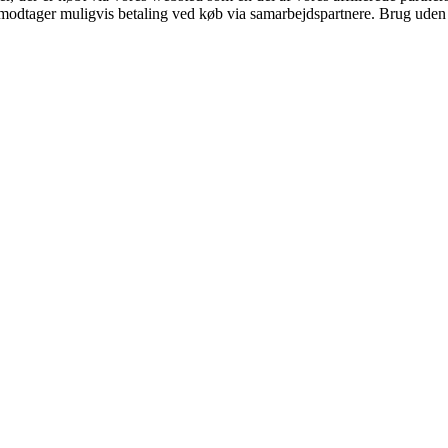
tager muligvis betaling ved køb via samarbejdspartnere. Brug uden till