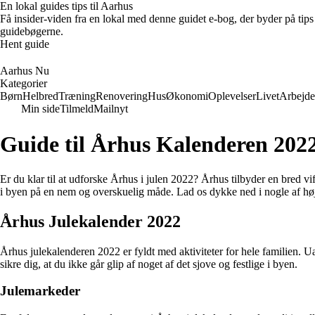
En lokal guides tips til Aarhus
Få insider-viden fra en lokal med denne guidet e-bog, der byder på tips 
guidebøgerne.
Hent guide
Aarhus Nu
Kategorier
Børn
Helbred
Træning
Renovering
Hus
Økonomi
Oplevelser
Livet
Arbejde
Min side
Tilmeld
Mailnyt
Guide til Århus Kalenderen 2022
Er du klar til at udforske Århus i julen 2022? Århus tilbyder en bred 
i byen på en nem og overskuelig måde. Lad os dykke ned i nogle af hø
Århus Julekalender 2022
Århus julekalenderen 2022 er fyldt med aktiviteter for hele familien. Ua
sikre dig, at du ikke går glip af noget af det sjove og festlige i byen.
Julemarkeder