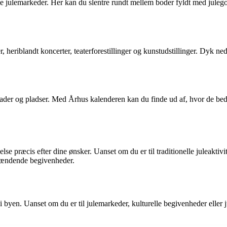
elle julemarkeder. Her kan du slentre rundt mellem boder fyldt med jul
eriblandt koncerter, teaterforestillinger og kunstudstillinger. Dyk ned
ader og pladser. Med Århus kalenderen kan du finde ud af, hvor de beds
ræcis efter dine ønsker. Uanset om du er til traditionelle juleaktivitet
 spændende begivenheder.
 byen. Uanset om du er til julemarkeder, kulturelle begivenheder eller j