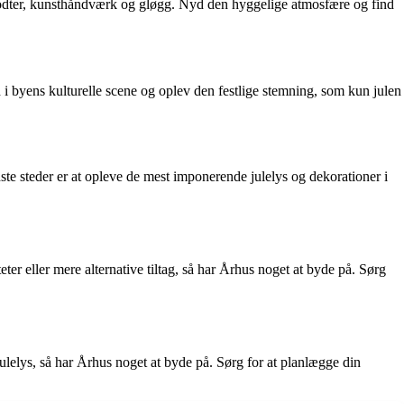
egodter, kunsthåndværk og gløgg. Nyd den hyggelige atmosfære og find
 i byens kulturelle scene og oplev den festlige stemning, som kun julen
te steder er at opleve de mest imponerende julelys og dekorationer i
er eller mere alternative tiltag, så har Århus noget at byde på. Sørg
ulelys, så har Århus noget at byde på. Sørg for at planlægge din