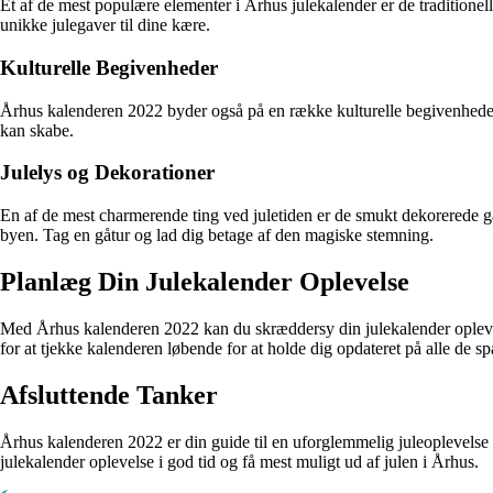
Et af de mest populære elementer i Århus julekalender er de tradition
unikke julegaver til dine kære.
Kulturelle Begivenheder
Århus kalenderen 2022 byder også på en række kulturelle begivenheder, h
kan skabe.
Julelys og Dekorationer
En af de mest charmerende ting ved juletiden er de smukt dekorerede g
byen. Tag en gåtur og lad dig betage af den magiske stemning.
Planlæg Din Julekalender Oplevelse
Med Århus kalenderen 2022 kan du skræddersy din julekalender oplevelse p
for at tjekke kalenderen løbende for at holde dig opdateret på alle de
Afsluttende Tanker
Århus kalenderen 2022 er din guide til en uforglemmelig juleoplevelse i
julekalender oplevelse i god tid og få mest muligt ud af julen i Århus.