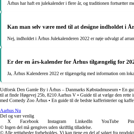
Århus har haft en julekalender i flere år, og traditionen fortsætter
Kan man selv være med til at designe indholdet i 
Nej, indholdet i Århus Julekalenderen 2022 er nøje udvalgt af arran
Er der en års-kalender for Århus tilgængelig for 20
Ja, Århus Kalenderen 2022 er tilgængelig med information om lokale
Udforsk Den Gamle By i Århus – Danmarks Købstadmuseum
•
En gui
til at finde Høgevej 25b, 8210 Aarhus V
•
Guide til at vælge den rette 
med Comedy Zoo Århus
•
En guide til de bedste kafferisterier og kaff
Aarhus Nu
Del og vær venlig
X
Facebook
Instagram
LinkedIn
YouTube
Pin
© Ingen del må gengives uden skriftlig tilladelse.
© Alle rettigheder forbeholdes. Vi kan tjene en del af salget fra produk