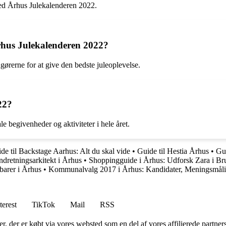
 med Århus Julekalenderen 2022.
Århus Julekalenderen 2022?
gørerne for at give den bedste juleoplevelse.
22?
 begivenheder og aktiviteter i hele året.
de til Backstage Aarhus: Alt du skal vide
•
Guide til Hestia Århus
•
Gui
indretningsarkitekt i Århus
•
Shoppingguide i Århus: Udforsk Zara i Br
ebarer i Århus
•
Kommunalvalg 2017 i Århus: Kandidater, Meningsmålin
terest
TikTok
Mail
RSS
ter, der er købt via vores websted som en del af vores affilierede partne