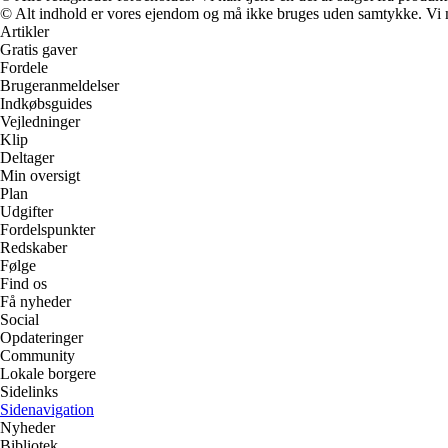
© Alt indhold er vores ejendom og må ikke bruges uden samtykke. Vi mod
Artikler
Gratis gaver
Fordele
Brugeranmeldelser
Indkøbsguides
Vejledninger
Klip
Deltager
Min oversigt
Plan
Udgifter
Fordelspunkter
Redskaber
Følge
Find os
Få nyheder
Social
Opdateringer
Community
Lokale borgere
Sidelinks
Sidenavigation
Nyheder
Bibliotek