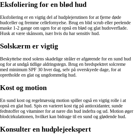
Eksfoliering for en blød hud
Eksfoliering er en vigtig del af hudplejerutinen for at fjerne døde
hudceller og fremme cellefornyelse. Brug en blid scrub eller peelende
maske 1-2 gange om ugen for at opnå en blød og glat hudoverflade.
Husk at være skånsom, især hvis du har sensitiv hud.
Solskærm er vigtig
Beskyttelse mod solens skadelige stråler er afgørende for en sund hud
og for at undgå tidlige aldringstegn. Brug en bredspektret solcreme
med minimum SPF 30 hver dag, selv på overskyede dage, for at
opretholde en glat og ungdommelig hud.
Kost og motion
En sund kost og regelmæssig motion spiller også en vigtig rolle i at
opnå en glat hud. Spis en varieret kost rig på antioxidanter, sunde
fedtstoffer og vitaminer for at nære din hud indefra og ud. Motion øger
blodcirkulationen, hvilket kan bidrage til en sund og glødende hud.
Konsulter en hudplejeekspert