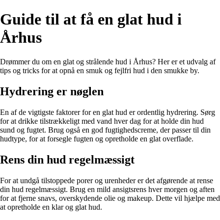
Guide til at få en glat hud i
Århus
Drømmer du om en glat og strålende hud i Århus? Her er et udvalg af
tips og tricks for at opnå en smuk og fejlfri hud i den smukke by.
Hydrering er nøglen
En af de vigtigste faktorer for en glat hud er ordentlig hydrering. Sørg
for at drikke tilstrækkeligt med vand hver dag for at holde din hud
sund og fugtet. Brug også en god fugtighedscreme, der passer til din
hudtype, for at forsegle fugten og opretholde en glat overflade.
Rens din hud regelmæssigt
For at undgå tilstoppede porer og urenheder er det afgørende at rense
din hud regelmæssigt. Brug en mild ansigtsrens hver morgen og aften
for at fjerne snavs, overskydende olie og makeup. Dette vil hjælpe med
at opretholde en klar og glat hud.