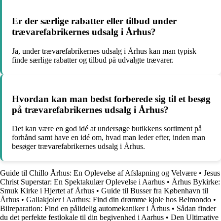
Er der særlige rabatter eller tilbud under
trævarefabrikernes udsalg i Århus?
Ja, under trævarefabrikernes udsalg i Århus kan man typisk
finde særlige rabatter og tilbud på udvalgte trævarer.
Hvordan kan man bedst forberede sig til et besøg
på trævarefabrikernes udsalg i Århus?
Det kan være en god idé at undersøge butikkens sortiment på
forhånd samt have en idé om, hvad man leder efter, inden man
besøger trævarefabrikernes udsalg i Århus.
Guide til Chillo Århus: En Oplevelse af Afslapning og Velvære
•
Jesus
Christ Superstar: En Spektakulær Oplevelse i Aarhus
•
Århus Bykirke:
Smuk Kirke i Hjertet af Århus
•
Guide til Busser fra København til
Århus
•
Gallakjoler i Aarhus: Find din drømme kjole hos Belmondo
•
Bilreparation: Find en pålidelig automekaniker i Århus
•
Sådan finder
du det perfekte festlokale til din begivenhed i Aarhus
•
Den Ultimative