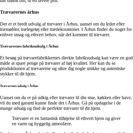
har drømt om, til en lavere pris.
Trævarernes århus
Der er et bredt udvalg af trævarer i Århus, uanset om du leder efter
træmøbler, trælegetøj eller trædekorationer. I Århus finder du noget for
enhver smag og ethvert behov, når det kommer til trævarer.
Trævarernes fabriksudsalg i Århus
Et besøg på trævarefabrikkernes direkte fabriksudsalg kan være en god
måde at spare penge på trævarer af høj kvalitet. Her kan du se
produktionen af trævarerne og sikre dig nogle unikke og autentiske
stykker til dit hjem.
Trævarenes udsalg i Århus
Uanset om du er på udkig efter trævarer til din stue, køkken eller have,
vil du med garanti kunne finde det i Århus. Gå på opdagelse i de
mange udsalg og find de perfekte trævarer til dit hjem.
Trævarer er en fantastisk tilføjelse til ethvert hjem og giver
en varm og hyggelig atmosfære.