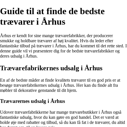
Guide til at finde de bedste
trævarer i Århus
Århus er kendt for sine mange trævarefabrikker, der producerer
smukke og holdbare trævarer af høj kvalitet. Hvis du leder efter
fantastiske tilbud på trævarer i Århus, har du kommet til det rette sted. I
denne guide vil vi præsentere dig for de bedste trævarefabrikker og
deres udsalg i Århus.
Trævarefabrikernes udsalg i Århus
En af de bedste måder at finde kvalitets trævarer til en god pris er at
besøge trævarefabrikernes udsalg i Århus. Her kan du finde alt fra
møbler til dekorative genstande til dit hjem.
Trævarernes udsalg i Århus
Udover trævarefabrikkerne har mange trævarebutikker i Århus også
fantastiske udsalg, hvor du kan gøre en god handel. Det er værd at
holde øje med rabatter og tilbud, så du kan få fat i de trævarer, du altid