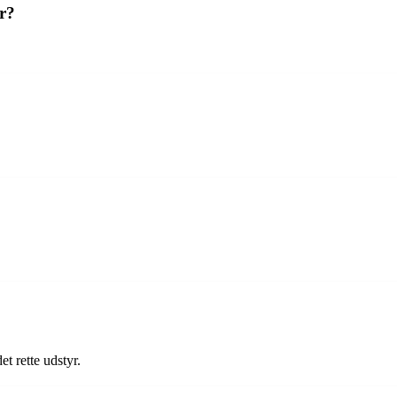
yr?
et rette udstyr.