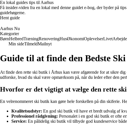
En lokal guides tips til Aarhus
Få insider-viden fra en lokal med denne guidet e-bog, der byder på tips 
guidebøgerne.
Hent guide
Aarhus Nu
Kategorier
Børn
Helbred
Træning
Renovering
Hus
Økonomi
Oplevelser
Livet
Arbejde
Min side
Tilmeld
Mailnyt
Guide til at finde den Bedste Ski
At finde den rette ski butik i Århus kan være afgørende for at sikre dig
udforske, hvad du skal være opmærksom på, når du leder efter den perf
Hvorfor er det vigtigt at vælge den rette sk
En velrenommeret ski butik kan gøre hele forskellen på din skiferie. Her 
Kvalitetsudstyr:
En god ski butik vil have et bredt udvalg af kva
Professionel rådgivning:
Personalet i en god ski butik er ofte e
Service:
En pålidelig ski butik vil tilbyde god kundeservice både f