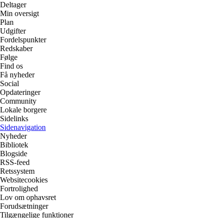
Deltager
Min oversigt
Plan
Udgifter
Fordelspunkter
Redskaber
Følge
Find os
Få nyheder
Social
Opdateringer
Community
Lokale borgere
Sidelinks
Sidenavigation
Nyheder
Bibliotek
Blogside
RSS-feed
Retssystem
Websitecookies
Fortrolighed
Lov om ophavsret
Forudsætninger
Tilgængelige funktioner