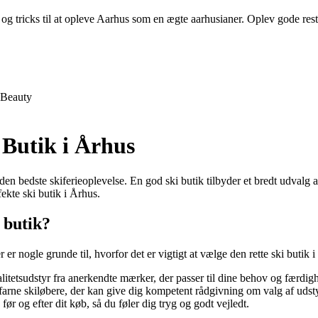
og tricks til at opleve Aarhus som en ægte aarhusianer. Oplev gode restau
Beauty
 Butik i Århus
 den bedste skiferieoplevelse. En god ski butik tilbyder et bredt udvalg 
ekte ski butik i Århus.
i butik?
er nogle grunde til, hvorfor det er vigtigt at vælge den rette ski butik 
litetsudstyr fra anerkendte mærker, der passer til dine behov og færdig
rfarne skiløbere, der kan give dig kompetent rådgivning om valg af udst
ør og efter dit køb, så du føler dig tryg og godt vejledt.