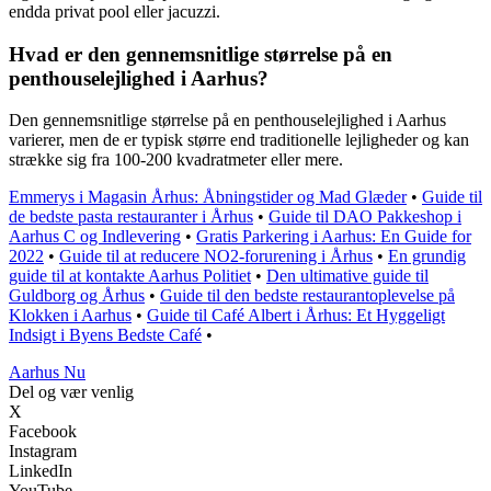
endda privat pool eller jacuzzi.
Hvad er den gennemsnitlige størrelse på en
penthouselejlighed i Aarhus?
Den gennemsnitlige størrelse på en penthouselejlighed i Aarhus
varierer, men de er typisk større end traditionelle lejligheder og kan
strække sig fra 100-200 kvadratmeter eller mere.
Emmerys i Magasin Århus: Åbningstider og Mad Glæder
•
Guide til
de bedste pasta restauranter i Århus
•
Guide til DAO Pakkeshop i
Aarhus C og Indlevering
•
Gratis Parkering i Aarhus: En Guide for
2022
•
Guide til at reducere NO2-forurening i Århus
•
En grundig
guide til at kontakte Aarhus Politiet
•
Den ultimative guide til
Guldborg og Århus
•
Guide til den bedste restaurantoplevelse på
Klokken i Aarhus
•
Guide til Café Albert i Århus: Et Hyggeligt
Indsigt i Byens Bedste Café
•
Aarhus Nu
Del og vær venlig
X
Facebook
Instagram
LinkedIn
YouTube