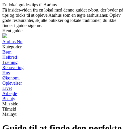
En lokal guides tips til Aarhus
Få insider-viden fra en lokal med denne guidet e-bog, der byder på
tips og tricks til at opleve Aarhus som en ægte aarhusianer. Oplev
gode restauranter, skjulte butikker og lokale traditioner, du ikke
finder i guidebøgerne.
Hent guide
Aarhus Nu
Kategorier
Børn
Helbred
Træning
Renovering
Hus
Økonomi
Oplevelser
Livet
Arbejde
Beauty
Min side
Tilmeld
Mailnyt
Guide til at finde den perfekte