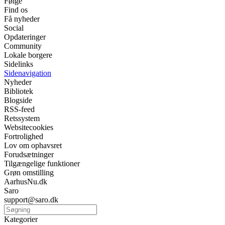
Følge
Find os
Få nyheder
Social
Opdateringer
Community
Lokale borgere
Sidelinks
Sidenavigation
Nyheder
Bibliotek
Blogside
RSS-feed
Retssystem
Websitecookies
Fortrolighed
Lov om ophavsret
Forudsætninger
Tilgængelige funktioner
Grøn omstilling
AarhusNu.dk
Saro
support@saro.dk
Kategorier