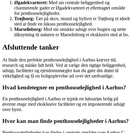
Øgadekvarteret:
Med sin centrale beliggenhed og
charmerende gader er Øgadekvarteret et eftertragtet område
for penthouselejligheder.
Trøjborg:
Tæt på skov, strand og bylivet er Trøjborg et ideelt
sted at finde en luksus penthouselejlighed.
Marselisborg:
Med sin smukke udsigt over bugten og tætte
tilknytning til naturen er Marselisborg et eksklusivt sted at bo.
Afsluttende tanker
At finde den perfekte penthouselejlighed i Aarhus kræver tid,
research og måske lidt held. Ved at vælge den rigtige beliggenhed,
udsigt, faciliteter og ejendomsmægler kan du gøre din drøm til
virkelighed og få en boligoplevelse ud over det sædvanlige.
Hvad kendetegner en penthouselejlighed i Aarhus?
En penthouselejlighed i Aarhus er typisk en luksuriøs bolig på
øverste etage med eksklusive faciliteter og en imponerende udsigt
over byen.
Hvor kan man finde penthouselejligheder i Aarhus?
Penthouselejligheder kan findes i centrale områder som Aarhus C,