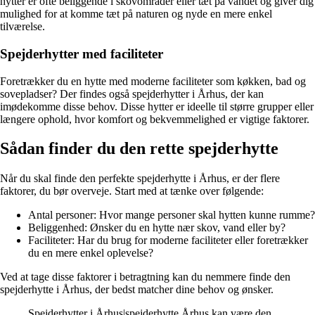
hytter er ofte beliggende i skovområder eller tæt på vandet og giver dig
mulighed for at komme tæt på naturen og nyde en mere enkel
tilværelse.
Spejderhytter med faciliteter
Foretrækker du en hytte med moderne faciliteter som køkken, bad og
sovepladser? Der findes også spejderhytter i Århus, der kan
imødekomme disse behov. Disse hytter er ideelle til større grupper eller
længere ophold, hvor komfort og bekvemmelighed er vigtige faktorer.
Sådan finder du den rette spejderhytte
Når du skal finde den perfekte spejderhytte i Århus, er der flere
faktorer, du bør overveje. Start med at tænke over følgende:
Antal personer: Hvor mange personer skal hytten kunne rumme?
Beliggenhed: Ønsker du en hytte nær skov, vand eller by?
Faciliteter: Har du brug for moderne faciliteter eller foretrækker
du en mere enkel oplevelse?
Ved at tage disse faktorer i betragtning kan du nemmere finde den
spejderhytte i Århus, der bedst matcher dine behov og ønsker.
Spejderhytter i Århus|spejderhytte Århus kan være den