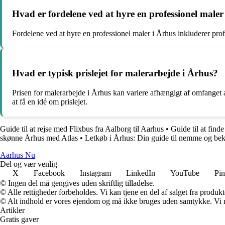
Hvad er fordelene ved at hyre en professionel maler
Fordelene ved at hyre en professionel maler i Århus inkluderer profe
Hvad er typisk prislejet for malerarbejde i Århus?
Prisen for malerarbejde i Århus kan variere afhængigt af omfanget af 
at få en idé om prislejet.
Guide til at rejse med Flixbus fra Aalborg til Aarhus
•
Guide til at find
skønne Århus med Atlas
•
Letkøb i Århus: Din guide til nemme og b
Aarhus Nu
Del og vær venlig
X
Facebook
Instagram
LinkedIn
YouTube
Pin
© Ingen del må gengives uden skriftlig tilladelse.
© Alle rettigheder forbeholdes. Vi kan tjene en del af salget fra produk
© Alt indhold er vores ejendom og må ikke bruges uden samtykke. Vi mod
Artikler
Gratis gaver