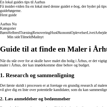
En lokal guides tips til Aarhus
Få insider-viden fra en lokal med denne guidet e-bog, der byder på tips 
guidebøgerne.
Hent guide
Aarhus Nu
Kategorier
Børn
Helbred
Træning
Renovering
Hus
Økonomi
Oplevelser
Livet
Arbejde
Min side
Tilmeld
Mailnyt
Guide til at finde en Maler i Årh
Når du står over for at skulle have malet din bolig i Århus, er det vigt
maler i Århus, der kan imødekomme dine behov og budget.
1. Research og sammenligning
Det første skridt i processen er at foretage en grundig research af mal
vil give dig en liste over potentielle kandidater, som du kan sammenlig
2. Læs anmeldelser og bedømmelser