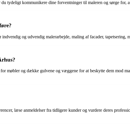
ør du tydeligt kommunikere dine forventninger til maleren og sørge for, at
føre?
er indvendig og udvendig malerarbejde, maling af facader, tapetsering,
 Århus?
et for møbler og dække gulvene og væggene for at beskytte dem mod mal
ncer, læse anmeldelser fra tidligere kunder og vurdere deres professio