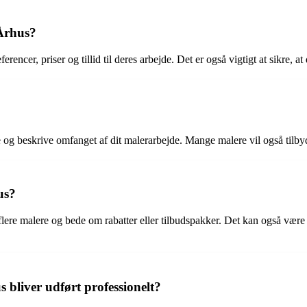
 Århus?
rencer, priser og tillid til deres arbejde. Det er også vigtigt at sikre, a
te og beskrive omfanget af dit malerarbejde. Mange malere vil også tilby
us?
 flere malere og bede om rabatter eller tilbudspakker. Det kan også vær
 bliver udført professionelt?