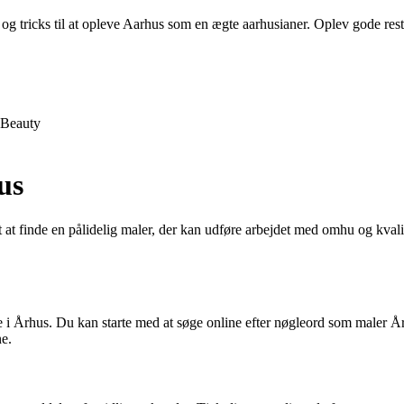
og tricks til at opleve Aarhus som en ægte aarhusianer. Oplev gode restau
Beauty
us
igt at finde en pålidelig maler, der kan udføre arbejdet med omhu og kval
ere i Århus. Du kan starte med at søge online efter nøgleord som maler 
ne.