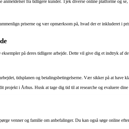
e anmeldelser fra tidligere kunder. Tjek diverse online platforme og se,
. Sammenlign priserne og vær opmærksom på, hvad der er inkluderet i pr
jde
ksempler på deres tidligere arbejde. Dette vil give dig et indtryk af der
r arbejdet, tidsplanen og betalingsbetingelserne. Vær sikker på at have kl
 dit projekt i Århus. Husk at tage dig tid til at researche og evaluere dine
t spørge venner og familie om anbefalinger. Du kan også søge online eft