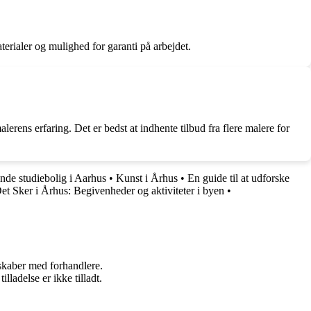
terialer og mulighed for garanti på arbejdet.
lerens erfaring. Det er bedst at indhente tilbud fra flere malere for
finde studiebolig i Aarhus
•
Kunst i Århus
•
En guide til at udforske
et Sker i Århus: Begivenheder og aktiviteter i byen
•
rskaber med forhandlere.
adelse er ikke tilladt.