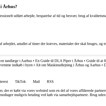
 i Århus?
ssionelt udført arbejde, besparelse af tid og besvær, brug af kvalitetsma
arbejdet, antallet af timer der kræves, materialer der skal bruges, og ma
e en tandlæge i Aarhus
•
En Guide til DLA Piper i Århus
•
Guide til at 
ekvemme indkøb i byen
•
Alt om Maskinudlejning i Århus og Aarhus
•
D
terest
TikTok
Mail
RSS
ter, der er købt via vores websted som en del af vores affilierede partne
tager muligvis betaling ved køb via samarbejdspartnere. Brug uden till