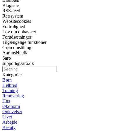
Bibliotek
Blogside
RSS-feed
Retssystem
Websitecookies
Fortrolighed
Lov om ophavsret
Forudsætninger
Tilgængelige funktioner
Grøn omstilling
AarhusNu.dk
Saro
support@saro.dk
Kategorier
Børn
Helbred
Træning
Renovering
Hus
Økonomi
Oplevelser
Livet
Arbejde
Beauty