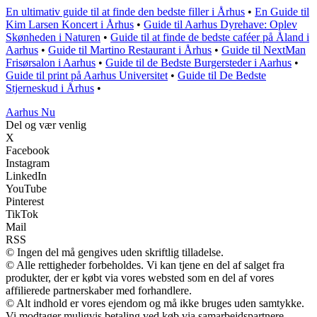
En ultimativ guide til at finde den bedste filler i Århus
•
En Guide til
Kim Larsen Koncert i Århus
•
Guide til Aarhus Dyrehave: Oplev
Skønheden i Naturen
•
Guide til at finde de bedste caféer på Åland i
Aarhus
•
Guide til Martino Restaurant i Århus
•
Guide til NextMan
Frisørsalon i Aarhus
•
Guide til de Bedste Burgersteder i Aarhus
•
Guide til print på Aarhus Universitet
•
Guide til De Bedste
Stjerneskud i Århus
•
Aarhus Nu
Del og vær venlig
X
Facebook
Instagram
LinkedIn
YouTube
Pinterest
TikTok
Mail
RSS
© Ingen del må gengives uden skriftlig tilladelse.
© Alle rettigheder forbeholdes. Vi kan tjene en del af salget fra
produkter, der er købt via vores websted som en del af vores
affilierede partnerskaber med forhandlere.
© Alt indhold er vores ejendom og må ikke bruges uden samtykke.
Vi modtager muligvis betaling ved køb via samarbejdspartnere.