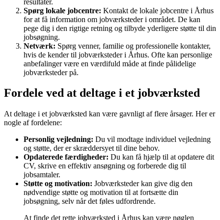
resultater.
Spørg lokale jobcentre:
Kontakt de lokale jobcentre i Århus
for at få information om jobværksteder i området. De kan
pege dig i den rigtige retning og tilbyde yderligere støtte til din
jobsøgning.
Netværk:
Spørg venner, familie og professionelle kontakter,
hvis de kender til jobværksteder i Århus. Ofte kan personlige
anbefalinger være en værdifuld måde at finde pålidelige
jobværksteder på.
Fordele ved at deltage i et jobværksted
At deltage i et jobværksted kan være gavnligt af flere årsager. Her er
nogle af fordelene:
Personlig vejledning:
Du vil modtage individuel vejledning
og støtte, der er skræddersyet til dine behov.
Opdaterede færdigheder:
Du kan få hjælp til at opdatere dit
CV, skrive en effektiv ansøgning og forberede dig til
jobsamtaler.
Støtte og motivation:
Jobværksteder kan give dig den
nødvendige støtte og motivation til at fortsætte din
jobsøgning, selv når det føles udfordrende.
At finde det rette jobværksted i Århus kan være nøglen