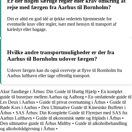
Er der nogen særlige regler eller krav omkring at
rejse med færgen fra Aarhus til Bornholm?
Det er altid en god idé at tjekke rederiets hjemmeside for
eventuelle krav eller regler, især med hensyn til transport af
kæledyr eller bagage.
Hvilke andre transportmuligheder er der fra
Aarhus til Bornholm udover færgen?
Udover færgen kan du også overveje at flyve til Bornholm fra
Aarhus lufthavn eller tage offentlig transport.
Akut Tandlæge i Århus: Din Guide til Hurtig Hjælp
•
En komplet
guide til busrejser mellem Aarhus og Aalborg
•
En omfattende guide til
Les Deux i Aarhus
•
Guide til privat overnatning i Århus
•
Guide til
Røde Kors i Aarhus
•
Den Ultimative Guide til Kinesiske Buffeter i
Århus
•
SAS Århus: Din Komplette Guide til Flyrejser med SAS fra
Aarhus Lufthavn
•
Guide til økonomisk støtte og friplads i Århus
•
Den ultimative guide til Århus Midtby
•
Guide til alkoholbehandling
og alkoholrådgivning i Århus
•