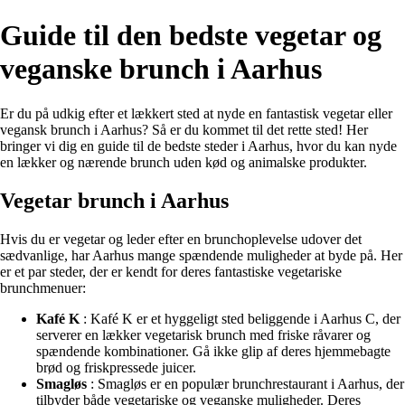
Guide til den bedste vegetar og
veganske brunch i Aarhus
Er du på udkig efter et lækkert sted at nyde en fantastisk vegetar eller
vegansk brunch i Aarhus? Så er du kommet til det rette sted! Her
bringer vi dig en guide til de bedste steder i Aarhus, hvor du kan nyde
en lækker og nærende brunch uden kød og animalske produkter.
Vegetar brunch i Aarhus
Hvis du er vegetar og leder efter en brunchoplevelse udover det
sædvanlige, har Aarhus mange spændende muligheder at byde på. Her
er et par steder, der er kendt for deres fantastiske vegetariske
brunchmenuer:
Kafé K
: Kafé K er et hyggeligt sted beliggende i Aarhus C, der
serverer en lækker vegetarisk brunch med friske råvarer og
spændende kombinationer. Gå ikke glip af deres hjemmebagte
brød og friskpressede juicer.
Smagløs
: Smagløs er en populær brunchrestaurant i Aarhus, der
tilbyder både vegetariske og veganske muligheder. Deres