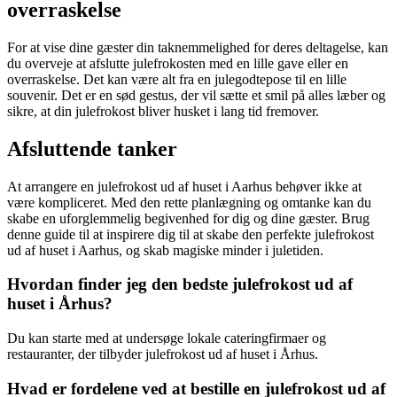
overraskelse
For at vise dine gæster din taknemmelighed for deres deltagelse, kan
du overveje at afslutte julefrokosten med en lille gave eller en
overraskelse. Det kan være alt fra en julegodtepose til en lille
souvenir. Det er en sød gestus, der vil sætte et smil på alles læber og
sikre, at din julefrokost bliver husket i lang tid fremover.
Afsluttende tanker
At arrangere en julefrokost ud af huset i Aarhus behøver ikke at
være kompliceret. Med den rette planlægning og omtanke kan du
skabe en uforglemmelig begivenhed for dig og dine gæster. Brug
denne guide til at inspirere dig til at skabe den perfekte julefrokost
ud af huset i Aarhus, og skab magiske minder i juletiden.
Hvordan finder jeg den bedste julefrokost ud af
huset i Århus?
Du kan starte med at undersøge lokale cateringfirmaer og
restauranter, der tilbyder julefrokost ud af huset i Århus.
Hvad er fordelene ved at bestille en julefrokost ud af