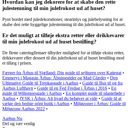
Hvordan kan jeg dekorere for at skabe den rette
julestemning til min julefrokost ud af huset?
Pynt bordet med juledekorationer, stearinlys og julebelysning for at
skabe den rette hyggelige julestemning til din julefrokost ud af huset.
Er det muligt at tilføje ekstra retter eller drikkevarer
til min julefrokost ud af huset bestilling?
De fleste cateringfirmaer tilbyder mulighed for at tilføje ekstra retter,
drikkevarer eller dessert til din julefrokost ud af huset bestilling mod
et tillæg i prisen.
Færger fra Århus til Sjælland: Din guide til sejlturen over Kattegat
•
Emmerys i Magasin Århus: Åbningstider og Mad Glæder
•
Den
Ultimative Guide til Trepkasgade i Aarhus
•
Guide til Bus til og fra
Aarhus Lufthavn
•
Guide til en Fed Fredag i Århus i 2016
•
En
guide til Willemoesgade i Aarhus
•
En komplet guide til planteføde i
Aarhus
•
JYSK i Århus: Alt hvad du behøver at vide
•
Guide til at
vælge den bedste print butik i Aarhus
•
Miljøzoner i Århus: Guide til
Miljøzone Aarhus 2022
•
Aarhus Nu
Del og vær venlig