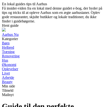
En lokal guides tips til Aarhus
Få insider-viden fra en lokal med denne guidet e-bog, der byder på
tips og tricks til at opleve Aarhus som en ægte aarhusianer. Oplev
gode restauranter, skjulte butikker og lokale traditioner, du ikke
finder i guidebøgerne.
Hent guide
Aarhus Nu
Kategorier
Børn
Helbred
Træning
Renovering
Hus
Økonomi
Oplevelser
Livet
Arbejde
Beauty
Min side
Tilmeld
Mailnyt
Guide til den perfekte