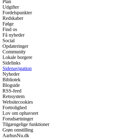
Plan
Udgifter
Fordelspunkter
Redskaber
Følge
Find os
Få nyheder
Social
Opdateringer
Community
Lokale borgere
Sidelinks
Sidenavigation
Nyheder
Bibliotek
Blogside
RSS-feed
Retssystem
Websitecookies
Fortrolighed
Lov om ophavsret
Forudsætninger
Tilgængelige funktioner
Grøn omstilling
AarhusNu.dk