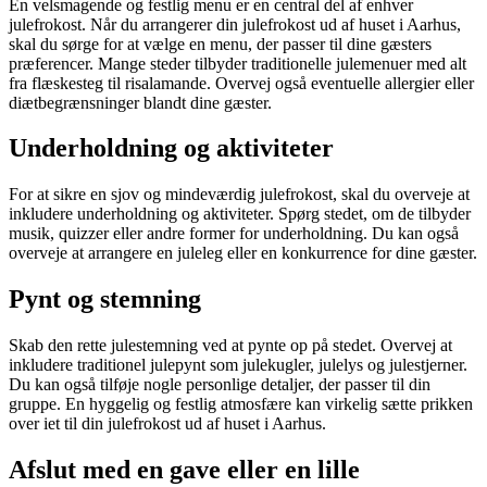
En velsmagende og festlig menu er en central del af enhver
julefrokost. Når du arrangerer din julefrokost ud af huset i Aarhus,
skal du sørge for at vælge en menu, der passer til dine gæsters
præferencer. Mange steder tilbyder traditionelle julemenuer med alt
fra flæskesteg til risalamande. Overvej også eventuelle allergier eller
diætbegrænsninger blandt dine gæster.
Underholdning og aktiviteter
For at sikre en sjov og mindeværdig julefrokost, skal du overveje at
inkludere underholdning og aktiviteter. Spørg stedet, om de tilbyder
musik, quizzer eller andre former for underholdning. Du kan også
overveje at arrangere en juleleg eller en konkurrence for dine gæster.
Pynt og stemning
Skab den rette julestemning ved at pynte op på stedet. Overvej at
inkludere traditionel julepynt som julekugler, julelys og julestjerner.
Du kan også tilføje nogle personlige detaljer, der passer til din
gruppe. En hyggelig og festlig atmosfære kan virkelig sætte prikken
over iet til din julefrokost ud af huset i Aarhus.
Afslut med en gave eller en lille