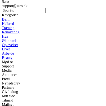
Saro
support@saro.dk
Kategorier
Børn
Helbred
Træning
Renovering
Hus
Økonomi
Oplevelser
Livet
Arbejde
Beauty
Mød os
Support
Medier
Annoncer
Profil
Nyhedsbrev
Partnere
Giv bidrag
Min side
Tilmeld
Mailnyt