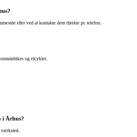
hus?
eside eller ved at kontakte dem direkte pr. telefon.
ountainbikes og elcykler.
p i Århus?
s værksted.