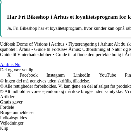
Har Fri Bikeshop i Århus et loyalitetsprogram for 
Ja, Fri Bikeshop har et loyalitetsprogram, hvor kunder kan opnå rab
Udforsk Dome of Visions i Aarhus
•
Flytterengøring i Århus: Alt du sk
spahotel i Århus
•
Guide til Fodslaw Århus: Udforskning af Natur og 
Guide til Vinterbadeklubber
•
Guide til at finde den perfekte bolig i År
Aarhus Nu
Del og vær venlig
X
Facebook
Instagram
LinkedIn
YouTube
Pin
© Ingen del må gengives uden skriftlig tilladelse.
© Alle rettigheder forbeholdes. Vi kan tjene en del af salget fra produk
© Alt indhold er vores ejendom og må ikke bruges uden samtykke. Vi mod
Artikler
Gratis gaver
Fordele
Brugeranmeldelser
Indkøbsguides
Vejledninger
Klip