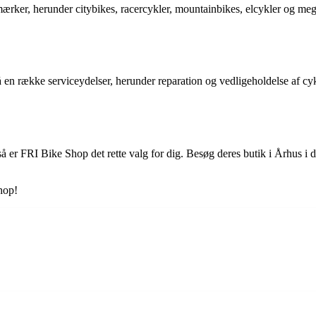
ærker, herunder citybikes, racercykler, mountainbikes, elcykler og mege
 en række serviceydelser, herunder reparation og vedligeholdelse af cykl
 så er FRI Bike Shop det rette valg for dig. Besøg deres butik i Århus i
hop!