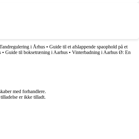
 Tandregulering i Århus
•
Guide til et afslappende spaophold på et
s
•
Guide til boksetræning i Aarhus
•
Vinterbadning i Aarhus Ø: En
rskaber med forhandlere.
adelse er ikke tilladt.