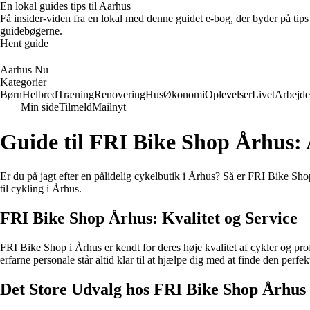
En lokal guides tips til Aarhus
Få insider-viden fra en lokal med denne guidet e-bog, der byder på tips 
guidebøgerne.
Hent guide
Aarhus Nu
Kategorier
Børn
Helbred
Træning
Renovering
Hus
Økonomi
Oplevelser
Livet
Arbejde
Min side
Tilmeld
Mailnyt
Guide til FRI Bike Shop Århus: 
Er du på jagt efter en pålidelig cykelbutik i Århus? Så er FRI Bike Shop
til cykling i Århus.
FRI Bike Shop Århus: Kvalitet og Service
FRI Bike Shop i Århus er kendt for deres høje kvalitet af cykler og pro
erfarne personale står altid klar til at hjælpe dig med at finde den perfe
Det Store Udvalg hos FRI Bike Shop Århus