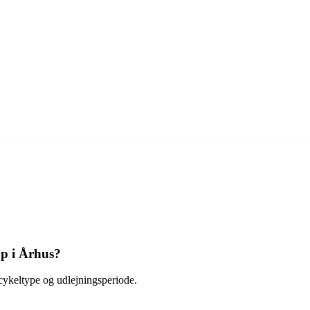
op i Århus?
 cykeltype og udlejningsperiode.