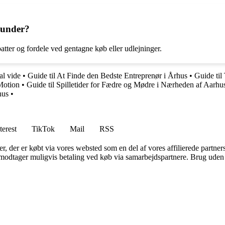
kunder?
atter og fordele ved gentagne køb eller udlejninger.
al vide
•
Guide til At Finde den Bedste Entreprenør i Århus
•
Guide til
Motion
•
Guide til Spilletider for Fædre og Mødre i Nærheden af Aarhu
hus
•
terest
TikTok
Mail
RSS
ter, der er købt via vores websted som en del af vores affilierede partne
tager muligvis betaling ved køb via samarbejdspartnere. Brug uden till