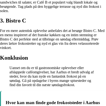
sandwiches til salater, er Café B et populært valg blandt lokale og
besøgende. Tag plads på den hyggelige terrasse og nyd din frokost i
solen.
3. Bistro C
For en mere autentisk oplevelse anbefales det at besøge Bistro C. Med
en menu inspireret af det franske køkken og en intim stemning er
Bistro C det perfekte sted at tilbringe en søndag eftermiddag. Prøv
deres lækre frokostretter og nyd et glas vin fra deres velassorterede
vinkort.
Konklusion
Uanset om du er til gastronomiske oplevelser eller
afslappede caféomgivelser, har Aarhus et bredt udvalg af
steder, hvor du kan nyde en fantastisk frokost på en
søndag. Gå på opdagelse i byens mange spisesteder og
find din favorit til din næste søndagsfrokost.
Hvor kan man finde gode frokoststeder i Aarhus