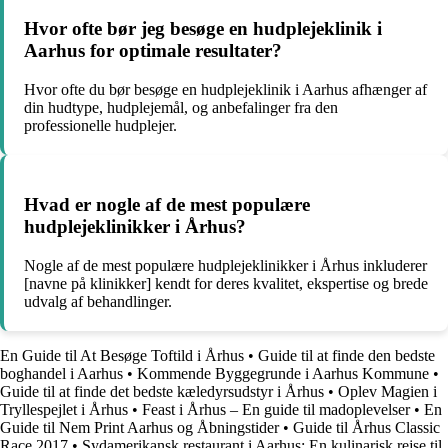
Hvor ofte bør jeg besøge en hudplejeklinik i
Aarhus for optimale resultater?
Hvor ofte du bør besøge en hudplejeklinik i Aarhus afhænger af
din hudtype, hudplejemål, og anbefalinger fra den
professionelle hudplejer.
Hvad er nogle af de mest populære
hudplejeklinikker i Århus?
Nogle af de mest populære hudplejeklinikker i Århus inkluderer
[navne på klinikker] kendt for deres kvalitet, ekspertise og brede
udvalg af behandlinger.
En Guide til At Besøge Toftild i Århus
•
Guide til at finde den bedste
boghandel i Aarhus
•
Kommende Byggegrunde i Aarhus Kommune
•
Guide til at finde det bedste kæledyrsudstyr i Århus
•
Oplev Magien i
Tryllespejlet i Århus
•
Feast i Århus – En guide til madoplevelser
•
En
Guide til Nem Print Aarhus og Åbningstider
•
Guide til Århus Classic
Race 2017
•
Sydamerikansk restaurant i Aarhus: En kulinarisk rejse til