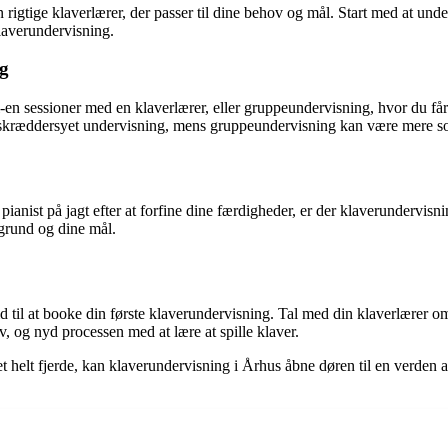
en rigtige klaverlærer, der passer til dine behov og mål. Start med at u
klaverundervisning.
ng
-en sessioner med en klaverlærer, eller gruppeundervisning, hvor du f
 skræddersyet undervisning, mens gruppeundervisning kan være mere soc
 pianist på jagt efter at forfine dine færdigheder, er der klaverundervis
ggrund og dine mål.
 tid til at booke din første klaverundervisning. Tal med din klaverlære
v, og nyd processen med at lære at spille klaver.
 helt fjerde, kan klaverundervisning i Århus åbne døren til en verden af