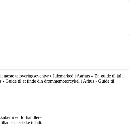
dit næste tatoveringseventyr
•
Julemarked i Aarhus – En guide til jul i
s
•
Guide til at finde din drømmemotorcykel i Århus
•
Guide til
rskaber med forhandlere.
adelse er ikke tilladt.