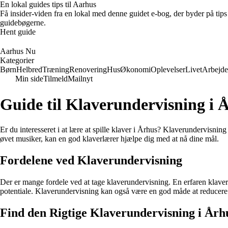
En lokal guides tips til Aarhus
Få insider-viden fra en lokal med denne guidet e-bog, der byder på tips 
guidebøgerne.
Hent guide
Aarhus Nu
Kategorier
Børn
Helbred
Træning
Renovering
Hus
Økonomi
Oplevelser
Livet
Arbejde
Min side
Tilmeld
Mailnyt
Guide til Klaverundervisning i 
Er du interesseret i at lære at spille klaver i Århus? Klaverundervisni
øvet musiker, kan en god klaverlærer hjælpe dig med at nå dine mål.
Fordelene ved Klaverundervisning
Der er mange fordele ved at tage klaverundervisning. En erfaren klave
potentiale. Klaverundervisning kan også være en god måde at reducere 
Find den Rigtige Klaverundervisning i Årh