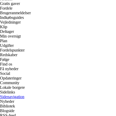
Gratis gaver
Fordele
Brugeranmeldelser
Indkøbsguides
Vejledninger
Klip
Deltager
Min oversigt
Plan
Udgifter
Fordelspunkter
Redskaber
Følge
Find os
Få nyheder
Social
Opdateringer
Community
Lokale borgere
Sidelinks
Sidenavigation
Nyheder
Bibliotek
Blogside
RSS-feed