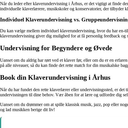
Når du leder efter klaverundervisning i Århus, er det vigtigt at finde d
individuelle klaverlærere, musikskoler og konservatorier, der tilbyder 
Individuel Klaverundervisning vs. Gruppeundervisni
Du kan vælge mellem individuel klaverundervisning, hvor du har en-til
klaverundervisning giver dig mulighed for at få personlig feedback og
Undervisning for Begyndere og Øvede
Uanset om du aldrig har rørt ved et klaver før, eller om du er en erfaren
på alle niveauer, så du kan finde det rette match for din musikalske ba
Book din Klaverundervisning i Århus
Når du har fundet den rette klaverlærer eller undervisningssted, er det
undervisningen til dine behov. Vær åben for at lære og udfordre dig sel
Uanset om du drømmer om at spille klassisk musik, jazz, pop eller noget
og lad musikken berige dit liv!