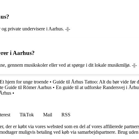
hus?
og private undervisere i Aarhus. -||-
rer i Aarhus?
e, gennem musikskoler eller ved at spørge i dit lokale musikmiljø. -||-
t hjem for unge troende
•
Guide til Århus Tattoo: Alt du bør vide før 
e Guide til Römer Aarhus
•
En guide til at udforske Randersvej i Århu
 Århus
•
terest
TikTok
Mail
RSS
ter, der er købt via vores websted som en del af vores affilierede partne
tager muligvis betaling ved køb via samarbejdspartnere. Brug uden till