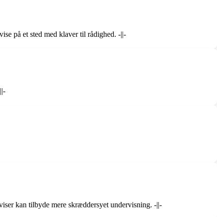
e på et sted med klaver til rådighed. -||-
|-
iser kan tilbyde mere skræddersyet undervisning. -||-