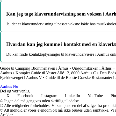
Kan jeg tage klaverundervisning som voksen i Aar
Ja, der er klaverundervisning tilpasset voksne både hos musikskoler 
Hvordan kan jeg komme i kontakt med en klaverlæ
Du kan finde kontaktoplysninger til klaverundervisere i Aarhus onlin
Guide til Camping Blommehaven i Århus
•
Ungdomskirken i Århus – E
Aarhus
•
Komplet Guide til Vester Allé 12, 8000 Aarhus C
•
Den Bedst
Fjældevænget i Aarhus V
•
Guide til de Bedste Græske Restauranter i
Aarhus Nu
Del og vær venlig
X
Facebook
Instagram
LinkedIn
YouTube
Pin
© Ingen del må gengives uden skriftlig tilladelse.
© Alle rettigheder forbeholdes. Vi kan tjene en del af salget fra produk
© Alt indhold er vores ejendom og må ikke bruges uden samtykke. Vi mod
Artikler