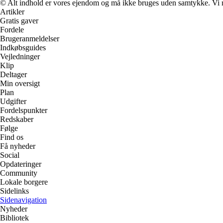
© Alt indhold er vores ejendom og må ikke bruges uden samtykke. Vi mod
Artikler
Gratis gaver
Fordele
Brugeranmeldelser
Indkøbsguides
Vejledninger
Klip
Deltager
Min oversigt
Plan
Udgifter
Fordelspunkter
Redskaber
Følge
Find os
Få nyheder
Social
Opdateringer
Community
Lokale borgere
Sidelinks
Sidenavigation
Nyheder
Bibliotek