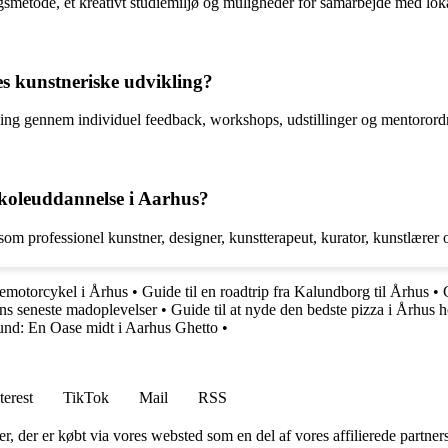
smetode, et kreativt studiemiljø og muligheder for samarbejde med lokal
es kunstneriske udvikling?
ling gennem individuel feedback, workshops, udstillinger og mentorord
skoleuddannelse i Aarhus?
som professionel kunstner, designer, kunstterapeut, kurator, kunstlærer
memotorcykel i Århus
•
Guide til en roadtrip fra Kalundborg til Århus
•
ns seneste madoplevelser
•
Guide til at nyde den bedste pizza i Århus 
und: En Oase midt i Aarhus Ghetto
•
terest
TikTok
Mail
RSS
ter, der er købt via vores websted som en del af vores affilierede partne