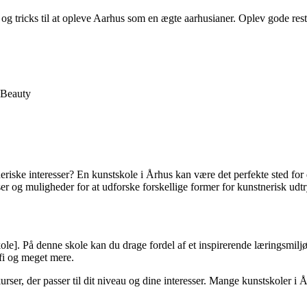
og tricks til at opleve Aarhus som en ægte aarhusianer. Oplev gode restau
Beauty
tneriske interesser? En kunstskole i Århus kan være det perfekte sted for
rser og muligheder for at udforske forskellige former for kunstnerisk udt
e]. På denne skole kan du drage fordel af et inspirerende læringsmiljø,
afi og meget mere.
urser, der passer til dit niveau og dine interesser. Mange kunstskoler 