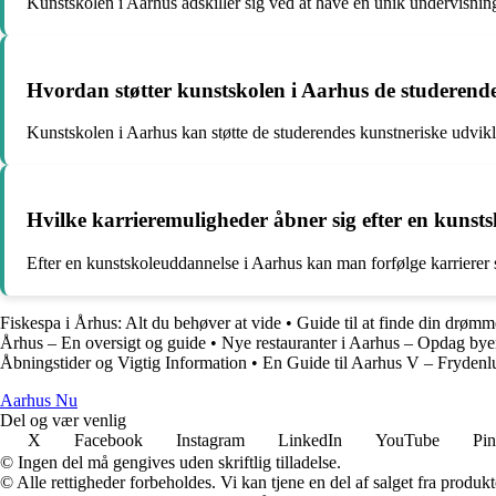
Kunstskolen i Aarhus adskiller sig ved at have en unik undervisning
Hvordan støtter kunstskolen i Aarhus de studerend
Kunstskolen i Aarhus kan støtte de studerendes kunstneriske udvik
Hvilke karrieremuligheder åbner sig efter en kunst
Efter en kunstskoleuddannelse i Aarhus kan man forfølge karrierer 
Fiskespa i Århus: Alt du behøver at vide
•
Guide til at finde din drøm
Århus – En oversigt og guide
•
Nye restauranter i Aarhus – Opdag bye
Åbningstider og Vigtig Information
•
En Guide til Aarhus V – Frydenl
Aarhus Nu
Del og vær venlig
X
Facebook
Instagram
LinkedIn
YouTube
Pin
© Ingen del må gengives uden skriftlig tilladelse.
© Alle rettigheder forbeholdes. Vi kan tjene en del af salget fra produk