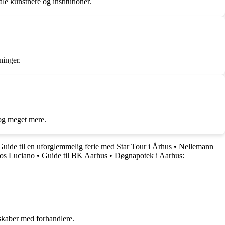
e kunstnere og institutioner.
ninger.
 og meget mere.
Guide til en uforglemmelig ferie med Star Tour i Århus
•
Nellemann
hos Luciano
•
Guide til BK Aarhus
•
Døgnapotek i Aarhus:
rskaber med forhandlere.