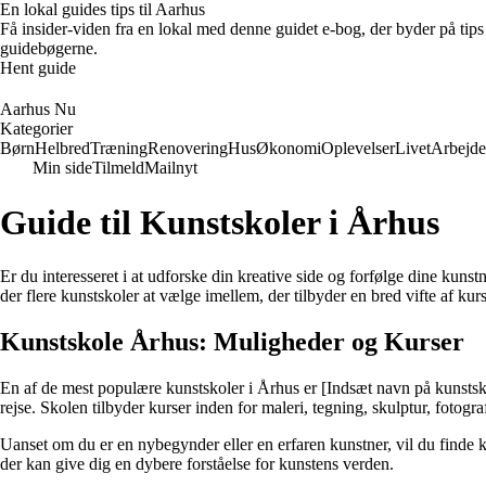
En lokal guides tips til Aarhus
Få insider-viden fra en lokal med denne guidet e-bog, der byder på tips 
guidebøgerne.
Hent guide
Aarhus Nu
Kategorier
Børn
Helbred
Træning
Renovering
Hus
Økonomi
Oplevelser
Livet
Arbejde
Min side
Tilmeld
Mailnyt
Guide til Kunstskoler i Århus
Er du interesseret i at udforske din kreative side og forfølge dine kuns
der flere kunstskoler at vælge imellem, der tilbyder en bred vifte af ku
Kunstskole Århus: Muligheder og Kurser
En af de mest populære kunstskoler i Århus er [Indsæt navn på kunstskol
rejse. Skolen tilbyder kurser inden for maleri, tegning, skulptur, fotogr
Uanset om du er en nybegynder eller en erfaren kunstner, vil du finde k
der kan give dig en dybere forståelse for kunstens verden.