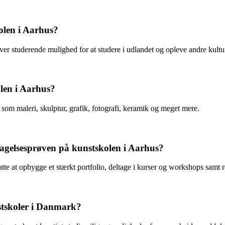
olen i Aarhus?
er studerende mulighed for at studere i udlandet og opleve andre kultur
olen i Aarhus?
 som maleri, skulptur, grafik, fotografi, keramik og meget mere.
tagelsesprøven på kunstskolen i Aarhus?
te at opbygge et stærkt portfolio, deltage i kurser og workshops samt r
stskoler i Danmark?