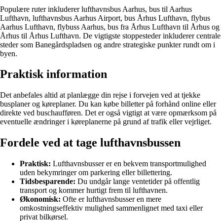
Populære ruter inkluderer lufthavnsbus Aarhus, bus til Aarhus
Lufthavn, lufthavnsbus Aarhus Airport, bus Århus Lufthavn, flybus
Aarhus Lufthavn, flybuss Aarhus, bus fra Århus Lufthavn til Århus og
Århus til Århus Lufthavn. De vigtigste stoppesteder inkluderer centrale
steder som Banegårdspladsen og andre strategiske punkter rundt om i
byen.
Praktisk information
Det anbefales altid at planlægge din rejse i forvejen ved at tjekke
busplaner og køreplaner. Du kan købe billetter på forhånd online eller
direkte ved buschaufføren. Det er også vigtigt at være opmærksom på
eventuelle ændringer i køreplanerne på grund af trafik eller vejrliget.
Fordele ved at tage lufthavnsbussen
Praktisk:
Lufthavnsbusser er en bekvem transportmulighed
uden bekymringer om parkering eller billettering.
Tidsbesparende:
Du undgår lange ventetider på offentlig
transport og kommer hurtigt frem til lufthavnen.
Økonomisk:
Ofte er lufthavnsbusser en mere
omkostningseffektiv mulighed sammenlignet med taxi eller
privat bilkørsel.