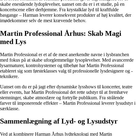
skabe enestående lydoplevelser, uanset om du er i et studie, på en
koncertscene eller derhjemme. Fra krystalklar lyd til kraftfulde
basgange – Harman leverer konsekvent produkter af høj kvalitet, der
imødekommer selv de mest krævende behov.
Martin Professional Århus: Skab Magi
med Lys
Martin Professional er et af de mest anerkendte navne i lysbranchen
med fokus på at skabe uforglemmelige lysoplevelser. Med avancerede
lysarmaturer, kontrolsystemer og tilbehør har Martin Professional
etableret sig som førsteklasses valg til professionelle lysdesignere og -
teknikere.
Uanset om du er på jagt efter dynamiske lysshows til koncerter, teatre
eller events, har Martin Professional det rette udstyr til at fremhæve
stemninger, skabe atmosfære og fortrylle publikum. Fra strålende
farver til imponerende effekter – Martin Professional leverer lysudstyr i
særklasse.
Sammenlægning af Lyd- og Lysudstyr
Ved at kombinere Harman Århus lydteknologi med Martin