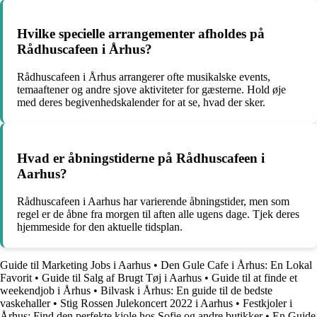
Hvilke specielle arrangementer afholdes på
Rådhuscafeen i Århus?
Rådhuscafeen i Århus arrangerer ofte musikalske events,
temaaftener og andre sjove aktiviteter for gæsterne. Hold øje
med deres begivenhedskalender for at se, hvad der sker.
Hvad er åbningstiderne på Rådhuscafeen i
Aarhus?
Rådhuscafeen i Aarhus har varierende åbningstider, men som
regel er de åbne fra morgen til aften alle ugens dage. Tjek deres
hjemmeside for den aktuelle tidsplan.
Guide til Marketing Jobs i Aarhus
•
Den Gule Cafe i Århus: En Lokal
Favorit
•
Guide til Salg af Brugt Tøj i Aarhus
•
Guide til at finde et
weekendjob i Århus
•
Bilvask i Århus: En guide til de bedste
vaskehaller
•
Stig Rossen Julekoncert 2022 i Aarhus
•
Festkjoler i
Århus: Find den perfekte kjole hos Sofie og andre butikker
•
En Guide