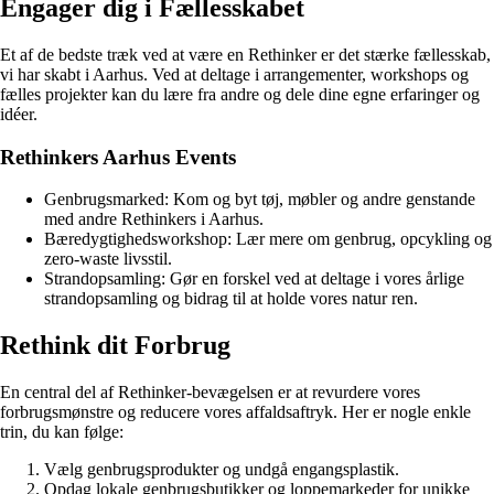
Engager dig i Fællesskabet
Et af de bedste træk ved at være en Rethinker er det stærke fællesskab,
vi har skabt i Aarhus. Ved at deltage i arrangementer, workshops og
fælles projekter kan du lære fra andre og dele dine egne erfaringer og
idéer.
Rethinkers Aarhus Events
Genbrugsmarked: Kom og byt tøj, møbler og andre genstande
med andre Rethinkers i Aarhus.
Bæredygtighedsworkshop: Lær mere om genbrug, opcykling og
zero-waste livsstil.
Strandopsamling: Gør en forskel ved at deltage i vores årlige
strandopsamling og bidrag til at holde vores natur ren.
Rethink dit Forbrug
En central del af Rethinker-bevægelsen er at revurdere vores
forbrugsmønstre og reducere vores affaldsaftryk. Her er nogle enkle
trin, du kan følge:
Vælg genbrugsprodukter og undgå engangsplastik.
Opdag lokale genbrugsbutikker og loppemarkeder for unikke