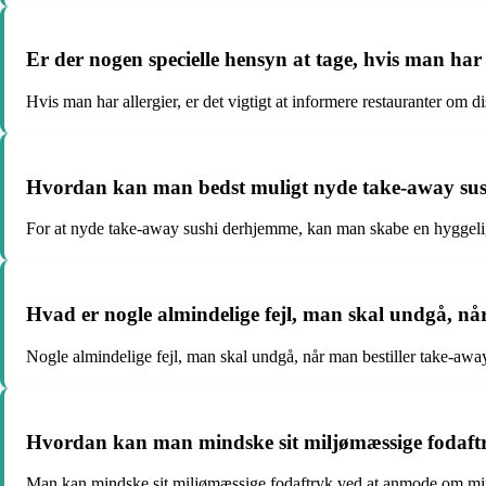
Er der nogen specielle hensyn at tage, hvis man har 
Hvis man har allergier, er det vigtigt at informere restauranter om d
Hvordan kan man bedst muligt nyde take-away su
For at nyde take-away sushi derhjemme, kan man skabe en hyggelig
Hvad er nogle almindelige fejl, man skal undgå, nå
Nogle almindelige fejl, man skal undgå, når man bestiller take-away
Hvordan kan man mindske sit miljømæssige fodaftry
Man kan mindske sit miljømæssige fodaftryk ved at anmode om minim