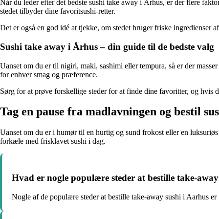
Når du leder efter det bedste sushi take away i Århus, er der flere fakt
stedet tilbyder dine favoritsushi-retter.
Det er også en god idé at tjekke, om stedet bruger friske ingredienser af 
Sushi take away i Århus – din guide til de bedste valg
Uanset om du er til nigiri, maki, sashimi eller tempura, så er der masse
for enhver smag og præference.
Sørg for at prøve forskellige steder for at finde dine favoritter, og hvi
Tag en pause fra madlavningen og bestil sus
Uanset om du er i humør til en hurtig og sund frokost eller en luksuriøs
forkæle med frisklavet sushi i dag.
Hvad er nogle populære steder at bestille take-away
Nogle af de populære steder at bestille take-away sushi i Aarhus er 