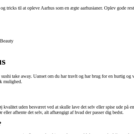
og tricks til at opleve Aarhus som en ægte aarhusianer. Oplev gode restau
Beauty
us
sushi take away. Uanset om du har travlt og har brug for en hurtig og ve
isk mulighed.
 kvalitet uden besværet ved at skulle lave det selv eller spise ude på e
ør eller afhente det selv, alt afhængigt af hvad der passer dig bedst.
?