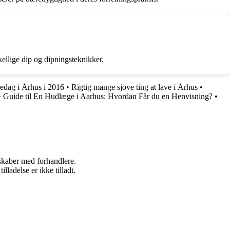
ellige dip og dipningsteknikker.
redag i Århus i 2016
•
Rigtig mange sjove ting at lave i Århus
•
•
Guide til En Hudlæge i Aarhus: Hvordan Får du en Henvisning?
•
rskaber med forhandlere.
adelse er ikke tilladt.