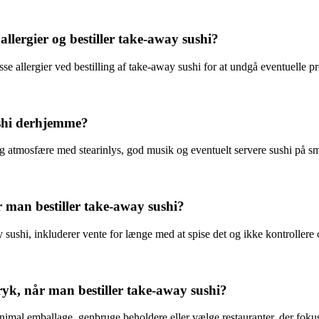
allergier og bestiller take-away sushi?
isse allergier ved bestilling af take-away sushi for at undgå eventuelle p
shi derhjemme?
 atmosfære med stearinlys, god musik og eventuelt servere sushi på s
r man bestiller take-away sushi?
 sushi, inkluderer vente for længe med at spise det og ikke kontroller
k, når man bestiller take-away sushi?
al emballage, genbruge beholdere eller vælge restauranter, der fokuse