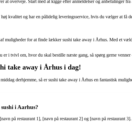
orer at overveje. Start med at kigge efter anmeldelser og anbefalinger fr
høj kvalitet og har en pålidelig leveringsservice, hvis du vælger at få det
r af muligheder for at finde lækker sushi take away i Århus. Med et væld 
s du er i tvivl om, hvor du skal bestille næste gang, så spørg gerne venne
hi take away i Århus i dag!
 middag derhjemme, så er sushi take away i Århus en fantastisk mulighed.
 sushi i Aarhus?
[navn på restaurant 1], [navn på restaurant 2] og [navn på restaurant 3].