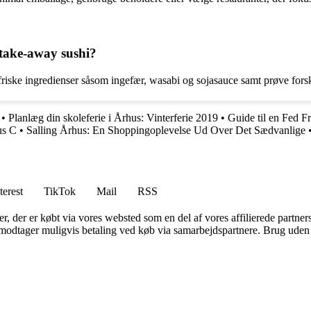
f take-away sushi?
riske ingredienser såsom ingefær, wasabi og sojasauce samt prøve forsk
•
Planlæg din skoleferie i Århus: Vinterferie 2019
•
Guide til en Fed F
us C
•
Salling Århus: En Shoppingoplevelse Ud Over Det Sædvanlige
terest
TikTok
Mail
RSS
ter, der er købt via vores websted som en del af vores affilierede partne
tager muligvis betaling ved køb via samarbejdspartnere. Brug uden till