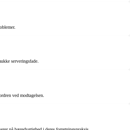
roblemer.
mukke serveringsfade.
e ordren ved modtagelsen.
rer på bæredygtighed i deres forretningspraksis.