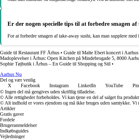
Er der nogen specielle tips til at forbedre smagen a
For at forbedre smagen af take-away sushi, kan man supplere med f
Guide til Restaurant FF Århus
•
Guide til Malte Ebert koncert i Aarhus
Madoplevelser i Århus: Open Kitchen på Mindebrogade 5, 8000 Aarh
Sophie Tøjbutik i Århus – En Guide til Shopping og Stil
•
Aarhus Nu
Del og vær venlig
X
Facebook
Instagram
LinkedIn
YouTube
Pin
© Ingen del må gengives uden skriftlig tilladelse.
© Alle rettigheder forbeholdes. Vi kan tjene en del af salget fra produk
© Alt indhold er vores ejendom og må ikke bruges uden samtykke. Vi mod
Artikler
Gratis gaver
Fordele
Brugeranmeldelser
Indkøbsguides
Vejledninger