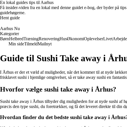
En lokal guides tips til Aarhus
Få insider-viden fra en lokal med denne guidet e-bog, der byder på tips 
guidebøgerne.
Hent guide
Aarhus Nu
Kategorier
Børn
Helbred
Træning
Renovering
Hus
Økonomi
Oplevelser
Livet
Arbejde
Min side
Tilmeld
Mailnyt
Guide til Sushi Take away i Årh
I Århus er der et væld af muligheder, når det kommer til at nyde lækker 
frisklavet sushi i hjemlige omgivelser, så er take away sushi en fantast
Hvorfor vælge sushi take away i Århus?
Sushi take away i Århus tilbyder dig muligheden for at nyde sushi af høj
præcis den type sushi, du foretrækker, og få det leveret direkte til din d
Hvordan finder du det bedste sushi take away i Århus