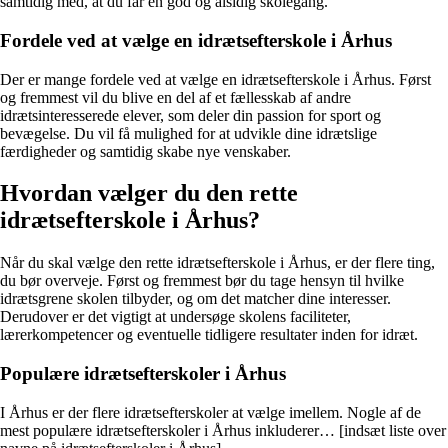
samtidig med, at du får en god og alsidig skolegang.
Fordele ved at vælge en idrætsefterskole i Århus
Der er mange fordele ved at vælge en idrætsefterskole i Århus. Først
og fremmest vil du blive en del af et fællesskab af andre
idrætsinteresserede elever, som deler din passion for sport og
bevægelse. Du vil få mulighed for at udvikle dine idrætslige
færdigheder og samtidig skabe nye venskaber.
Hvordan vælger du den rette
idrætsefterskole i Århus?
Når du skal vælge den rette idrætsefterskole i Århus, er der flere ting,
du bør overveje. Først og fremmest bør du tage hensyn til hvilke
idrætsgrene skolen tilbyder, og om det matcher dine interesser.
Derudover er det vigtigt at undersøge skolens faciliteter,
lærerkompetencer og eventuelle tidligere resultater inden for idræt.
Populære idrætsefterskoler i Århus
I Århus er der flere idrætsefterskoler at vælge imellem. Nogle af de
mest populære idrætsefterskoler i Århus inkluderer… [indsæt liste over