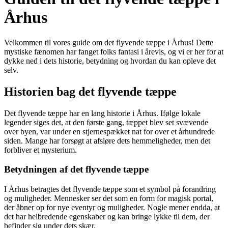
Århus
Velkommen til vores guide om det flyvende tæppe i Århus! Dette
mystiske fænomen har fanget folks fantasi i årevis, og vi er her for at
dykke ned i dets historie, betydning og hvordan du kan opleve det
selv.
Historien bag det flyvende tæppe
Det flyvende tæppe har en lang historie i Århus. Ifølge lokale
legender siges det, at den første gang, tæppet blev set svævende
over byen, var under en stjernespækket nat for over et århundrede
siden. Mange har forsøgt at afsløre dets hemmeligheder, men det
forbliver et mysterium.
Betydningen af det flyvende tæppe
I Århus betragtes det flyvende tæppe som et symbol på forandring
og muligheder. Mennesker ser det som en form for magisk portal,
der åbner op for nye eventyr og muligheder. Nogle mener endda, at
det har helbredende egenskaber og kan bringe lykke til dem, der
befinder sig under dets skær.