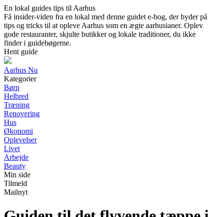
En lokal guides tips til Aarhus
Få insider-viden fra en lokal med denne guidet e-bog, der byder på
tips og tricks til at opleve Aarhus som en ægte aarhusianer. Oplev
gode restauranter, skjulte butikker og lokale traditioner, du ikke
finder i guidebøgerne.
Hent guide
Aarhus Nu
Kategorier
Børn
Helbred
Træning
Renovering
Hus
Økonomi
Oplevelser
Livet
Arbejde
Beauty
Min side
Tilmeld
Mailnyt
Guiden til det flyvende tæppe i