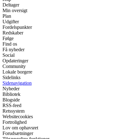
Deltager
Min oversigt
Plan
Udgifter
Fordelspunkter
Redskaber
Følge
Find os
Få nyheder
Social
Opdateringer
Community
Lokale borgere
Sidelinks
Sidenavigation
Nyheder
Bibliotek
Blogside
RSS-feed
Retssystem
Websitecookies
Fortrolighed
Lov om ophavsret
Forudsætninger
Tilgængelige funktioner