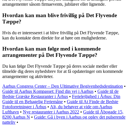
arrangementer såsom firmaevents, jubilæer eller lignende.
Hvordan kan man blive frivillig på Det Flyvende
Tæppe?
Hvis du er interesseret i at blive frivillig på Det Flyvende Tæppe,
kan du kontakte dem direkte for at høre om mulighederne.
Hvordan kan man følge med i kommende
arrangementer på Det Flyvende Tæppe?
Du kan følge Det Flyvende Tæppe på deres sociale medier eller
tilmelde dig deres nyhedsbrev for at få opdateringer om kommende
arrangementer og aktiviteter.
Aarhus Congress Center – Den Ultimative Begivenhedsdestination
•
Guide til Aarhus Kompasset: Find din vej i Aarhus
•
Guide til de
Bedste Græske Restauranter i Århus
•
Ferielejlighed i Århus: Din
Guide til en Behagelig Feriemåne
•
Guide til At Finde de Bedste
Fotoforretninger i Århus
•
Alt, du behøver at vide om Aarhus
Lufthavn
•
Nye restauranter i Aarhus 2022
•
Guide til Åbogade 15,
8200 Aarhus N
•
Guide: Gå i byen i Aarhus og oplev det pulserende
natteliv
•