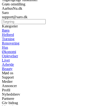
Grøn omstilling
AarhusNu.dk
Saro
support@saro.dk
Kategorier
Børn
Helbred
Træning
Renovering
Hus
Økonomi
Oplevelser
Livet
Arbejde
Beauty
Mød os
Support
Medier
Annoncer
Profil
Nyhedsbrev
Partnere
Giv bidrag