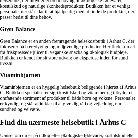
helsebutik, der tilbyder et bredt udvalg af økologiske fødevarer,
kosttilskud og naturlige skønhedsprodukter. Butikken har et venligt
personale, der står klar til at hjælpe dig med at finde de produkter, der
passer bedst til dine behov.
Grøn Balance
Grøn Balance er en anden fremragende helsekostbutik i Århus C, der
fokuserer på bæredygtige og miljøvenlige produkter. Her finder du alt
fra friskpressede juicer til veganske snacks og økologisk hudpleje.
Butikken er kendt for sit store udvalg og ekspertise inden for sund
livsstil.
Vitaminbjørnen
Vitaminbjørnen er en hyggelig helsebutik beliggende i hjertet af Århus
C. Butikken specialiserer sig i kosttilskud og vitaminer og tilbyder et
omfattende sortiment af produkter til både børn og voksne. Personalet
er kyndigt og står altid klar til at give dig råd og vejledning om
sundhed og velvære.
Find din nærmeste helsebutik i Århus C
Uanset om du er på udkig efter økologiske fødevarer, kosttilskud eller