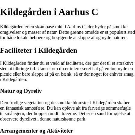
Kildegården i Aarhus C
Kildegården er en skøn oase midt i Aarhus C, der byder på smukke
omgivelser og masser af natur. Dette grønne område er et populært sted
for både lokale beboere og besøgende at slappe af og nyde naturen.
Faciliteter i Kildegården
I Kildegården finder du et væld af faciliteter, der gør det til et attraktivt
sted at tilbringe tid. Uanset om du er interesseret i at gå en tur, nyde en
picnic eller bare slappe af på en bænk, så er der noget for enhver smag
i Kildegården.
Natur og Dyreliv
Den frodige vegetation og de smukke blomster i Kildegården skaber
en fantastisk atmosfære. Du kan opleve alt fra farverige sommerfugle
til små egern, der hopper rundt i træerne. Det er en sand fornøjelse at
observere dyrelivet i denne naturskønne park.
Arrangementer og Aktiviteter