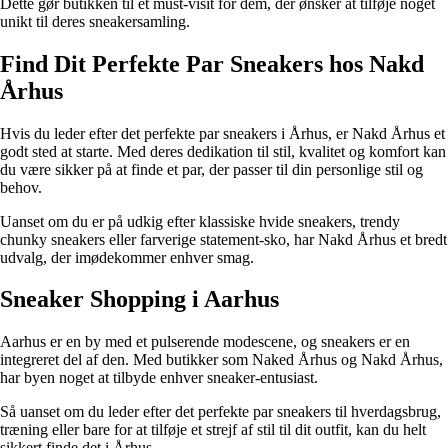
Dette gør butikken til et must-visit for dem, der ønsker at tilføje noget
unikt til deres sneakersamling.
Find Dit Perfekte Par Sneakers hos Nakd
Århus
Hvis du leder efter det perfekte par sneakers i Århus, er Nakd Århus et
godt sted at starte. Med deres dedikation til stil, kvalitet og komfort kan
du være sikker på at finde et par, der passer til din personlige stil og
behov.
Uanset om du er på udkig efter klassiske hvide sneakers, trendy
chunky sneakers eller farverige statement-sko, har Nakd Århus et bredt
udvalg, der imødekommer enhver smag.
Sneaker Shopping i Aarhus
Aarhus er en by med et pulserende modescene, og sneakers er en
integreret del af den. Med butikker som Naked Århus og Nakd Århus,
har byen noget at tilbyde enhver sneaker-entusiast.
Så uanset om du leder efter det perfekte par sneakers til hverdagsbrug,
træning eller bare for at tilføje et strejf af stil til dit outfit, kan du helt
sikkert finde det i Århus.